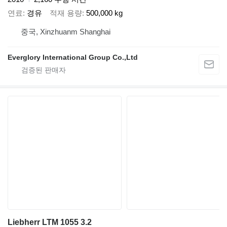
연료
경유
적재 용량
500,000 kg
중국, Xinzhuanm Shanghai
Everglory International Group Co.,Ltd
Liebherr LTM 1055 3.2