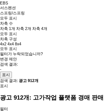
EBS
서스펜션
스프링/스프링
모두 표시
차축 수
차축 1개
차축 2개
차축 4개
모두 표시
차축 구성
4x2
4x4
8x4
모두 표시
필터가 누락되었습니까?
변경 제안
검색 결과:
-
표시
검색 결과:
광고 912개
표시
광고 912개:
고가작업 플랫폼 경매 판매
필터