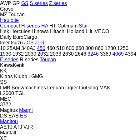
AWP
GR
GS
S series
Z series
Grove
MZ
Toucan
Haulotte
Compact
H-series
HA
HT
Optimum
Star
Hek
Hercules
Hinowa
Hitachi
Holland Lift
IVECO
Daily
EuroCargo
Imer
Isuzu
JCB
JLG
10
25AM
340AJ
450
460
510
600
660
800
860
1230
1250
1930
1932
2030
2032
2033
2630
2646
3246
3369
4069
4394
E-series
R-series
Toucan
KawaKenki
KK
Klaas
Klubb
LGMG
SS
LMB Bouwmachines
Leguan
Ligier
LiuGong
MAN
L2000
TGL
MEC
3772
Magirus
Magni
DS
EAB
ES
Manitou
AETJ
ATJ
VJR
Mantall
XE