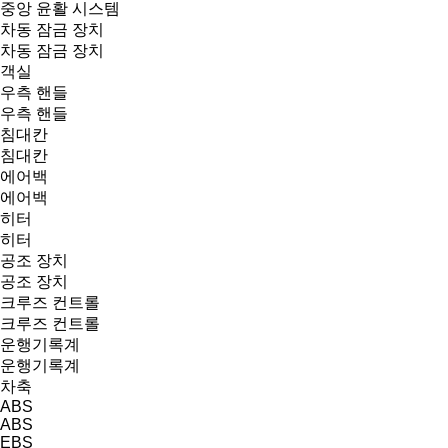
중앙 윤활 시스템
차동 잠금 장치
차동 잠금 장치
객실
우측 핸들
우측 핸들
침대칸
침대칸
에어백
에어백
히터
히터
공조 장치
공조 장치
크루즈 컨트롤
크루즈 컨트롤
운행기록계
운행기록계
차축
ABS
ABS
EBS