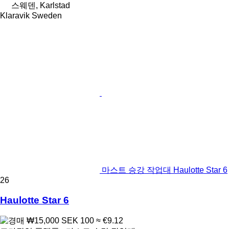
스웨덴, Karlstad
Klaravik Sweden
마스트 승강 작업대 Haulotte Star 6
26
Haulotte Star 6
₩15,000
SEK 100
≈ €9.12