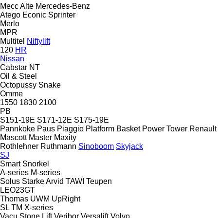
Mecc Alte
Mercedes-Benz
Atego
Econic
Sprinter
Merlo
MPR
Multitel
Niftylift
120
HR
Nissan
Cabstar
NT
Oil & Steel
Octopussy
Snake
Omme
1550
1830
2100
PB
S151-19E
S171-12E
S175-19E
Pannkoke
Paus
Piaggio
Platform Basket
Power Tower
Renault
Mascott
Master
Maxity
Rothlehner
Ruthmann
Sinoboom
Skyjack
SJ
Smart
Snorkel
A-series
M-series
Solus
Starke Arvid
TAWI
Teupen
LEO23GT
Thomas
UWM
UpRight
SL
TM
X-series
Vacu Stone Lift
Veribor
Versalift
Volvo