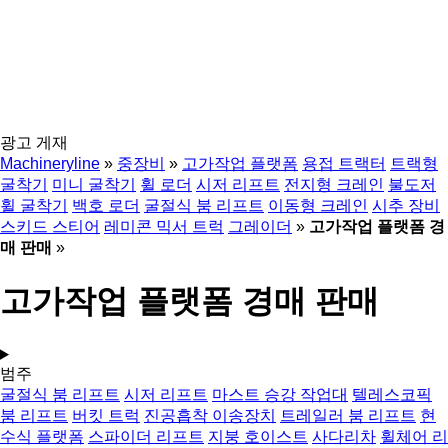
광고 게재
Machineryline
»
중장비
»
고가작업 플랫폼
용접 트랙터
트랙형
굴착기
미니 굴착기
휠 로더
시저 리프트
전지형 크레인
불도저
휠 굴착기
백호 로더
굴절식 붐 리프트
이동형 크레인
시추 장비
스키드 스티어
레미콘 믹서 트럭
그레이더
»
고가작업 플랫폼 경
매 판매
»
고가작업 플랫폼 경매 판매
범주
굴절식 붐 리프트
시저 리프트
마스트 승강 작업대
텔레스코픽
붐 리프트
버킷 트럭
진공흡착 이송장치
트레일러 붐 리프트
현
수식 플랫폼
스파이더 리프트
지붕 호이스트
사다리차
휠체어 리