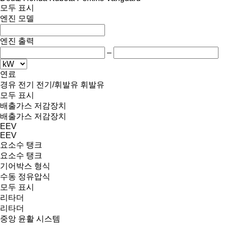
모두 표시
엔진 모델
엔진 출력
–
연료
경유
전기
전기/휘발유
휘발유
모두 표시
배출가스 저감장치
배출가스 저감장치
EEV
EEV
요소수 탱크
요소수 탱크
기어박스 형식
수동
정유압식
모두 표시
리타더
리타더
중앙 윤활 시스템