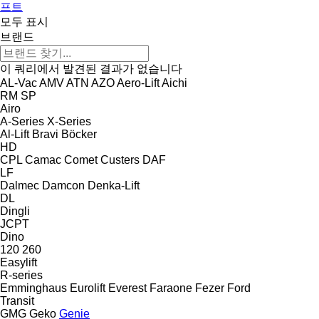
프트
모두 표시
브랜드
이 쿼리에서 발견된 결과가 없습니다
AL-Vac
AMV
ATN
AZO
Aero-Lift
Aichi
RM
SP
Airo
A-Series
X-Series
Al-Lift
Bravi
Böcker
HD
CPL
Camac
Comet
Custers
DAF
LF
Dalmec
Damcon
Denka-Lift
DL
Dingli
JCPT
Dino
120
260
Easylift
R-series
Emminghaus
Eurolift
Everest
Faraone
Fezer
Ford
Transit
GMG
Geko
Genie