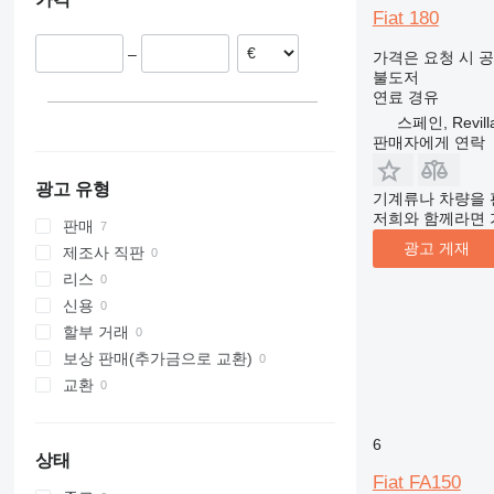
Fiat 180
–
가격은 요청 시 
불도저
연료
경유
스페인, Revilla
판매자에게 연락
광고 유형
기계류나 차량을 
저희와 함께라면 
판매
광고 게재
제조사 직판
리스
신용
할부 거래
보상 판매(추가금으로 교환)
교환
6
상태
Fiat FA150