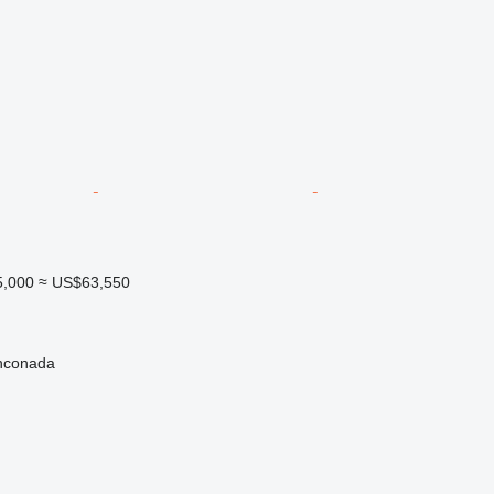
5,000
≈ US$63,550
nconada