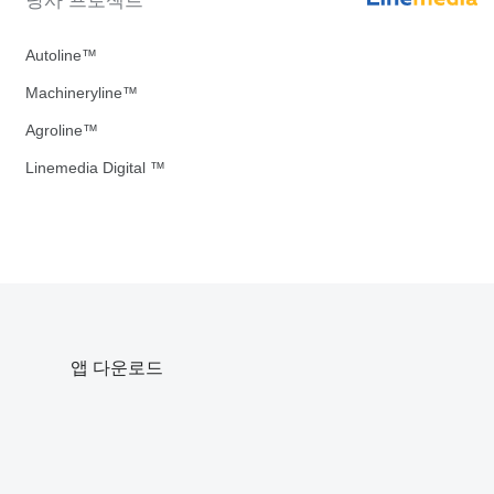
당사 프로젝트
Autoline™
Machineryline™
Agroline™
Linemedia Digital ™
앱 다운로드