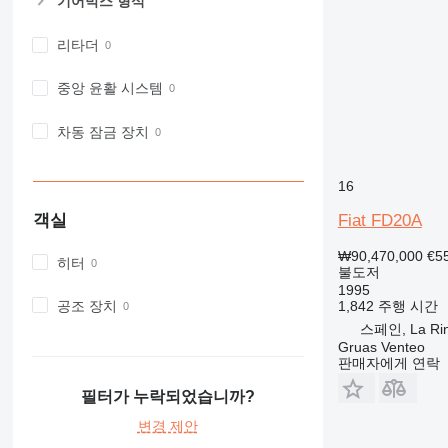
기어박스 형식
리타더
중앙 윤활 시스템
차동 잠금 장치
16
Fiat FD20A
객실
₩90,470,000
€5
히터
불도저
1995
공조 장치
1,842 주행 시간
스페인, La Ri
Gruas Venteo
판매자에게 연락
필터가 누락되었습니까?
변경 제안