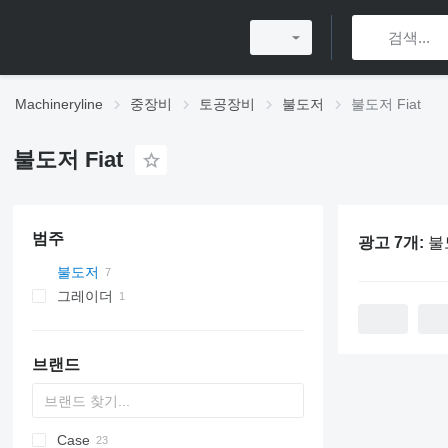
Machineryline
중장비
토공장비
불도저
불도저 Fiat
불도저 Fiat
범주
광고 7개:
불도
불도저
그레이더
브랜드
Case