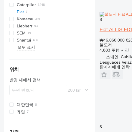
Caterpillar
1650
Fiat
2050M
318
75
TD
TD
Komatsu
571G
FD
FD
C-series
SD
TD
HX-series
225
750
8
Liebherr
824
D-series
426
850
D series
Fiat ALLIS FD
SEM
931
E-series
L-series
856
D-series
ED
Shantui
943
LR
816
₩46,060,000
€2
불도저
모두 표시
953
PR
822
DH
B-series
ZD
4,883 주행 시간
963
SD
스페인, Cubilla
C-series
Desguaces Velá
판매자에게 연락
D series
위치
GC
반경 내에서 검색
M-series
대한민국
유럽
스페인
이탈리아
5
가격