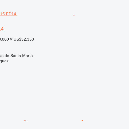
14
8,000
≈ US$32,350
s de Santa Marta
zquez