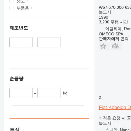
중고
₩57,570,000
€3
부품용
불도저
1990
3,200 주행 시간
제조년도
이탈리아, Ro
OMECO SPA
판매자에게 연락
–
순중량
–
kg
2
Fiat Kobelco 
가격은 요청 시 
불도저
특성
스페인, Nanclar