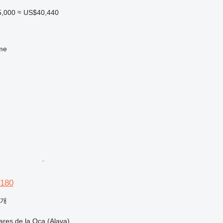
5,000
≈ US$40,440
me
D180
공개
es de la Oca (Alava)