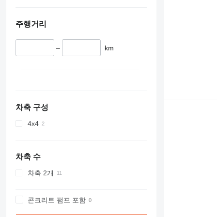
주행거리
–
km
차축 구성
4x4
차축 수
차축 2개
콘크리트 펌프 포함