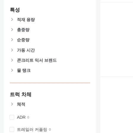
특성
적재 용량
총중량
순중량
가동 시간
콘크리트 믹서 브랜드
물 탱크
트럭 차체
체적
ADR
트레일러 커플링