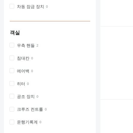
차동 잠금 장치
객실
우측 핸들
침대칸
에어백
히터
공조 장치
크루즈 컨트롤
운행기록계