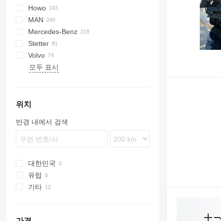
Howo
5.5
L-series
Airone
4136
Auman
M series
GW
500
F7000
MAN
D-series
CF
X series
700
A-series
Eurotrakker
T-series
HTM
L3500
Mercedes-Benz
Cargo
ZZ
Magirus
W-series
F90
L4700
Stetter
E-series
S-Way
TGA
Actros
DBM
357
C-series
G-series
F3000
371
C5H
L9500
LH
Volvo
Stralis
TGM
Arocs
K-series
P-series
H3000
380
C7H
815
BC
모두 표시
T-Way
TGS
Atego
Kerax
R-series
L3000
NX
G5
T-series
FE
ZLJ
Trakker
TGX
Axor
Premium
T-series
M3000
T5G
G7
FH
X-Way
SK
T-series
X3000
FL
SL-Class
FM
위치
FMX
반경 내에서 검색
L-series
Terberg
대한민국
유럽
기타
루마니아
폴란드
우크라이나
네덜란드
콜롬비아
가격