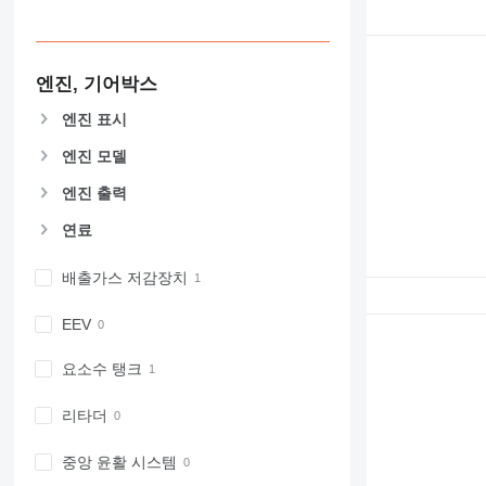
엔진, 기어박스
엔진 표시
엔진 모델
엔진 출력
연료
배출가스 저감장치
EEV
요소수 탱크
리타더
중앙 윤활 시스템