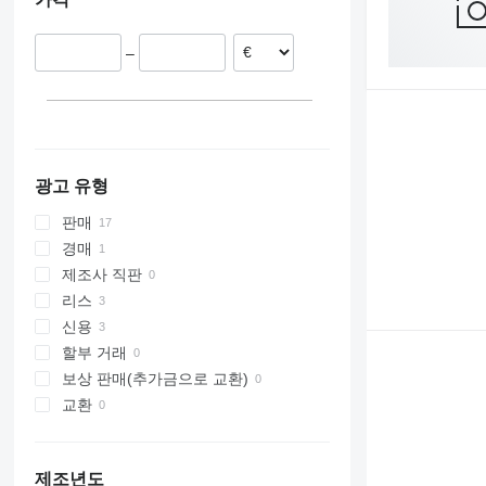
말타
이탈리아
–
독일
광고 유형
판매
경매
제조사 직판
리스
신용
할부 거래
보상 판매(추가금으로 교환)
교환
제조년도