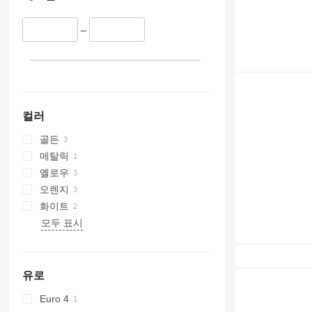
–
컬러
골든
메탈릭
옐로우
오렌지
화이트
모두 표시
유로
Euro 4