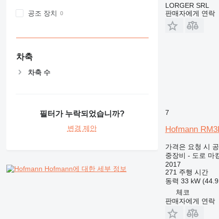
PM
LORGER SRL
판매자에게 연락
공조 장치
RM
V-series
차축
차축 수
7
필터가 누락되었습니까?
변경 제안
Hofmann RM3
가격은 요청 시 
중장비 - 도로 마
2017
Hofmann에 대한 세부 정보
271 주행 시간
동력
33 kW (44.
체코
판매자에게 연락