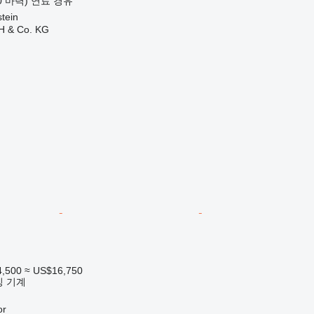
10 마력)
연료
경유
tein
H & Co. KG
4,500
≈ US$16,750
킹 기계
r