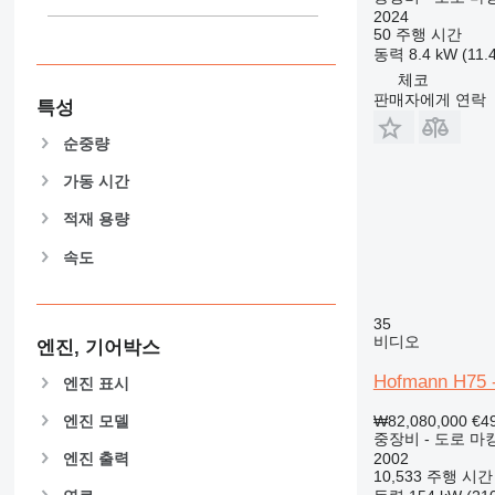
2024
906
50 주행 시간
907
동력
8.4 kW (11
908
체코
910
판매자에게 연락
특성
914
순중량
918
924
가동 시간
926
적재 용량
928
930
속도
931
938
35
950
비디오
엔진, 기어박스
953
Hofmann H75 -
엔진 표시
955
962
엔진 모델
₩82,080,000
€4
중장비 - 도로 마
963
2002
엔진 출력
966
10,533 주행 시간
972