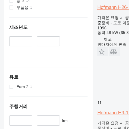
중고
340
VMT
Hofmann H26-
부품용
345
Vibromax
349
가격은 요청 시 
중장비 - 도로 마
350
제조년도
1996
365
동력
48 kW (65.
374
체코
–
390
판매자에게 연락
395
416
420
424
유로
426
428
Euro 2
430
432
11
434
주행거리
Hofmann H9-1
444
589
–
km
가격은 요청 시 
826
중장비 - 도로 마