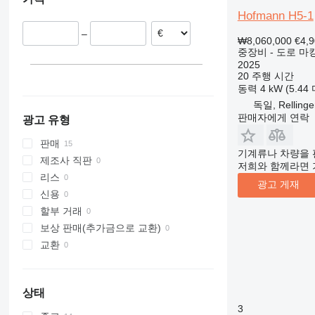
크로아티아
Hofmann H5-1
312
427
3246
SD
XP
루마니아
313
435S
3369
XR
–
리투아니아
₩8,060,000
€4,
314
436
3394
XS
중장비 - 도로 마
2025
315
437
4069
XZ
20 주행 시간
316
456
4394
ZL
동력
4 kW (5.44
317
457
E-series
독일, Rellinge
판매자에게 연락
318
8008
Liftlux
광고 유형
319
8018
Pecolift
판매
320
8025
R-series
기계류나 차량을 
제조사 직판
저희와 함께라면 
321
8026
Toucan
리스
광고 게재
322
8030
신용
323
8035
할부 거래
324
CT
보상 판매(추가금으로 교환)
325
JS
교환
326
JZ
329
NXT
330
S-Series
상태
336
TM
3