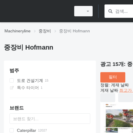
Machineryline
중장비
중장비 Hofmann
중장비 Hofmann
광고 15개:
중
범주
필터
도로 건설기계
정렬
:
게재 날짜
특수 타이어
도로 마킹 기계
게재 날짜
최고가 
브랜드
Caterpillar
Titan
AL
SP
AX
X-Series
AFW
HD
FlexiROC
1304
400 - series
BC
BG
BB
TW
553
GSH
Leonardo
AHK
K-series
CK
3.5
B-series
450