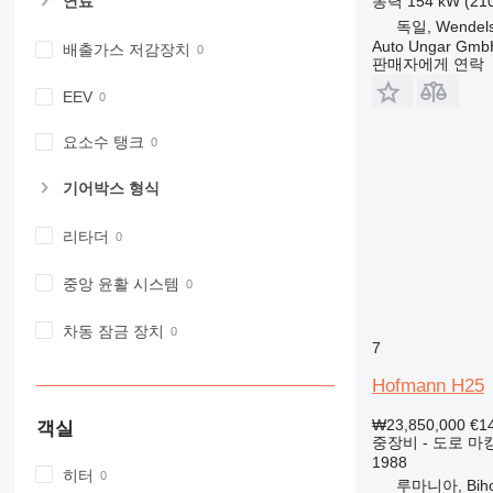
동력
154 kW (2
연료
973
독일, Wendels
Auto Ungar Gmb
배출가스 저감장치
980
판매자에게 연락
982
EEV
988
990
요소수 탱크
992
AP
기어박스 형식
C-series
리타더
CB
CS
중앙 윤활 시스템
D series
E-series
차동 잠금 장치
F-series
7
GC
Hofmann H25
IT
M-series
₩23,850,000
€1
객실
중장비 - 도로 마
MH
1988
NR
히터
루마니아, Biho