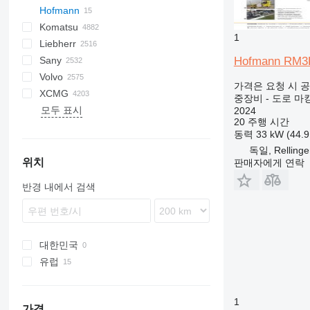
Hofmann
AS
SR
AP
ROC
1404
500 - series
BF
RG
DTV
753
PC
C-series
570
12H
CM
Scorpion
MC
BlockKing
30
CF
Mega
D-series
AC
DK
DX
F-series
JCPT
JT
Framax
DH
TD
CA
R-series
AirROC
W-series
ER
Compact
ATF
FL
EX
Cargo
FS
F-series
HCR
HRE
EK
R-series
AWP
D-series
XL
GMK
D-series
BG
3307
Compact
HMK
700
LL
EX
SCX
C-series
Komatsu
AZ
SV
ASC
SmartROC
1604
700 - series
BM
SF
A series
580
12M
Torion
MobKing
60
LF
RH
CC
R-series
Frami
DL
CC
Turbomix
F-series
FD
MHL
RT
GR
G2200
RT
3412
H-series
KH
H-series
A-series
FS
ZL
HL-series
HBR
Daily
YF
DD
ELF
IT
1CX
10
CT
SPX
410
PM
KR
KR
KM
7055
1
Liebherr
ATR
AR
BP
E series
590
120
100
DF
DX
CP
RTF
FH
SL
GS
G2300
DV
HA
ZW
K-series
HW-series
EuroCargo
SD
2CX
340AJ
HT
NK
7150
D series
5035
KMK
A-series
A-series
Hofmann RM3
Sany
AV
MH
BT
S series
621
140
CS
FR
S series
G2700
GRW
HT
ZX
HX-series
Eurotrakker
3CX
450
KV
CKE
GD
5050
GL-series
AR
A-series
SL
836
GRIL
CDM
FR
LE
MP
Madpatcher
MC
DS
HR
AETJ
XE
Parma
MW
6
A-series
Actros
DBM
VA
AL
B-series
120
Cabstar
NM
F-series
Snake
H-series
HD
S151-19E
ATT
SK
Spider 18.90 Pro
GTMR
BSA
MR
RW
C-series
XN
R-series
E-Series
655
TS
SE
Commando
Volvo
RAMMAX
W series
BVP
T series
695
160
F series
W-series
Z series
G5000
H-series
Optimum
Zaxis
R-series
Trakker
3DX
460
RK
PC
5065
K-series
AS
HS
855
LG
TGA
ES
ATJ
8
Antos
TF
D-series
HR
NT
L-series
S175-19E
H-series
M-series
K-series
ER
656
DI
HBT
P-series
SP
1622
SL
613
F3000
SD
SD
SJ
A-series
SM
1265
HA
SWE
FR85
ATF
ATF
TB
815
A-series
300F
URW
D-series
W
가격은 요청 시 
XCMG
BW
721
226
LP
V-series
HC
Star
Robex
4CX
520
SK
PW
5075
KX-series
MT
K-Series
856
TGL
MT
12
Arocs
E-series
N-series
MH
HD
SP
Kerax
L-Series
816
DX
QY
R-series
2024
630
M3000
SE
S-series
SR
SK
LS
SWL
GR
TL
T-series
AC
S-series
BL
AB
6003
DPU
CR
1140
WG
AR
KMA
중장비 - 도로 마
모두 표시
770
236
SD
HD
5CX
600
SK
8085
M-series
SR
L-series
920E
TGM
TJ
714
Atego
L-series
RH
HUP
Master
LG
919
Leopard
SAC
2028
730
SH
GT
TC
T-series
BLC
MT
BS
ET
SRV
1160
AW
SP
GR
B-series
ZM
ZL
HBT
H
2024
20 주행 시간
821
246
HP
16C-1
660
WA
Allrad
R-series
SS
LB
922
TGS
VJR
AS
Axor
LB
IGO
Maxity
920
Ranger
SAP
2430
818
TG
TL
V-series
BM
Super
DPU
RT
1280
W-series
GTBZ
SV
QY
동력
33 kW (44.
851
259D
HW
86
680
WB
KL
U-series
LG
9017
AX
S-Class
MH
MC
Midlum
922
SCC
2445
821
TL
TV
DD
ET
1390
WR
HB
V-series
ZA
독일, Rellinge
921
262D
110
800
KT
LH
9035FZTS
MCL
SK
RG
MD
Premium
SR
2630
825
TR
TW
EC
EW
3070
WS
LW
Vio
ZE
위치
판매자에게 연락
1650
301
205
860
LR
9075F
Sprinter
W-series
MDT
Trafic
STC
3630
830
ECR
EZ
3080
QAY
ZLJ
반경 내에서 검색
CX
302
215
1230
LTC
CLG
Unimog
SY
3650
835
EW
RD
4080
QY
ZS
SR
303
220X
1250
LTF
LG
6680 T
5500
EWR
RT
T-series
RP
ZT
SV
304
225
1350
LTM
LTC
8620 T
S series
FL
WL
WZ
W-series
305
403
1930
LTR
ZL
FM
XC
대한민국
306
406
1932
MK
FMX
XD
유럽
307
407
2030
PR
G-series
XE
체코
308
409
2630
R-series
L-series
XG
독일
1
가격
311
426
2646
LM
XM