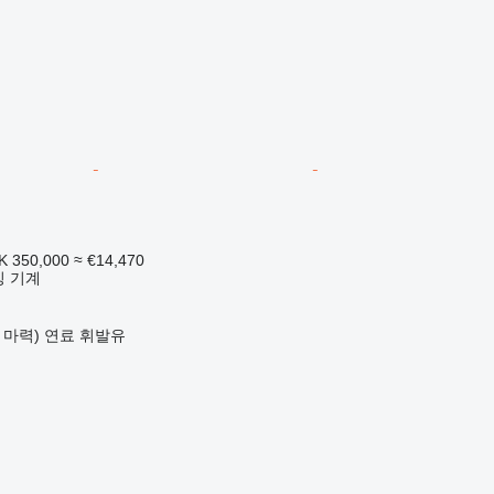
K 350,000
≈ €14,470
킹 기계
8 마력)
연료
휘발유