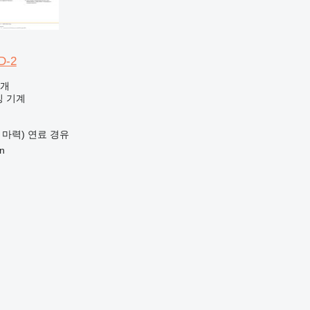
D-2
공개
킹 기계
9 마력)
연료
경유
n