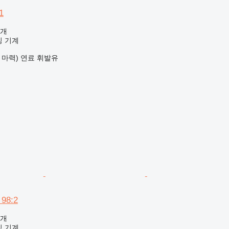
1
공개
킹 기계
3 마력)
연료
휘발유
 98:2
공개
킹 기계