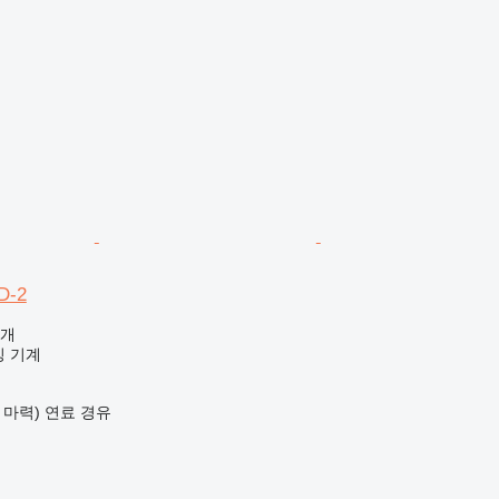
D-2
공개
킹 기계
9 마력)
연료
경유