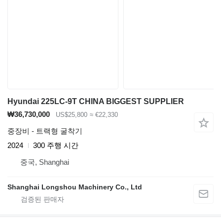
Hyundai 225LC-9T CHINA BIGGEST SUPPLIER
₩36,730,000
US$25,800
≈ €22,330
중장비 - 트랙형 굴착기
2024
300 주행 시간
중국, Shanghai
Shanghai Longshou Machinery Co., Ltd