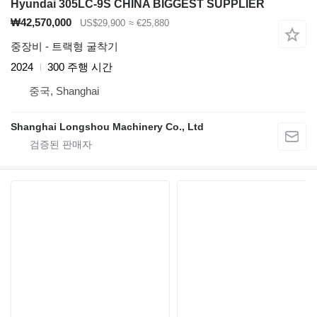
Hyundai 305LC-9S CHINA BIGGEST SUPPLIER
₩42,570,000
US$29,900
≈ €25,880
중장비 - 트랙형 굴착기
2024
300 주행 시간
중국, Shanghai
Shanghai Longshou Machinery Co., Ltd