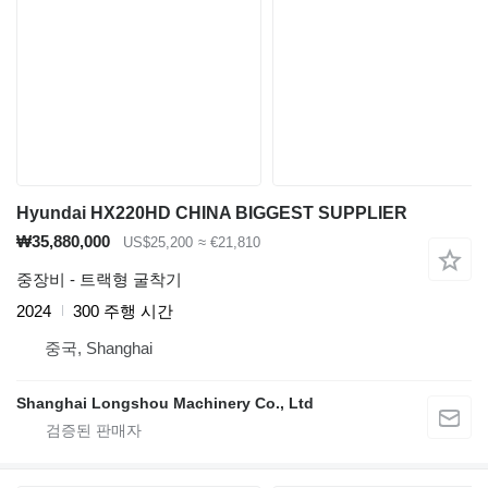
Hyundai HX220HD CHINA BIGGEST SUPPLIER
₩35,880,000
US$25,200
≈ €21,810
중장비 - 트랙형 굴착기
2024
300 주행 시간
중국, Shanghai
Shanghai Longshou Machinery Co., Ltd