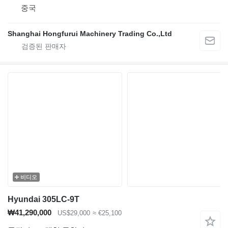
중국
Shanghai Hongfurui Machinery Trading Co.,Ltd
비디오
Hyundai 305LC-9T
₩41,290,000
US$29,000
≈ €25,100