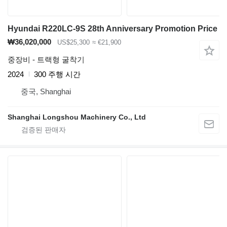
Hyundai R220LC-9S 28th Anniversary Promotion Price
₩36,020,000
US$25,300
≈ €21,900
중장비 - 트랙형 굴착기
2024
300 주행 시간
중국, Shanghai
Shanghai Longshou Machinery Co., Ltd