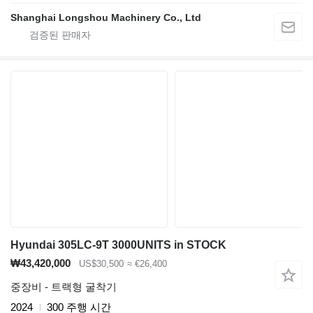
Shanghai Longshou Machinery Co., Ltd
Hyundai 305LC-9T 3000UNITS in STOCK
₩43,420,000
US$30,500
≈ €26,400
중장비 - 트랙형 굴착기
2024
300 주행 시간