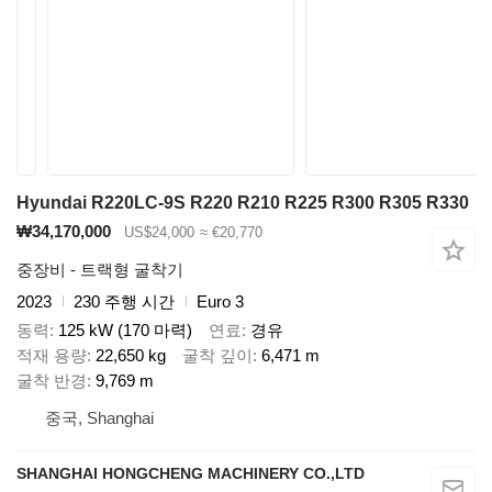
Hyundai R220LC-9S R220 R210 R225 R300 R305 R330
₩34,170,000
US$24,000
≈ €20,770
중장비 - 트랙형 굴착기
2023
230 주행 시간
Euro 3
동력
125 kW (170 마력)
연료
경유
적재 용량
22,650 kg
굴착 깊이
6,471 m
굴착 반경
9,769 m
중국, Shanghai
SHANGHAI HONGCHENG MACHINERY CO.,LTD