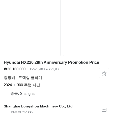
Hyundai HX220 28th Anniversary Promotion Price
₩36,160,000
US$25,400
≈ €21,980
중장비 - 트랙형 굴착기
2024
300 주행 시간
중국, Shanghai
Shanghai Longshou Machinery Co., Ltd