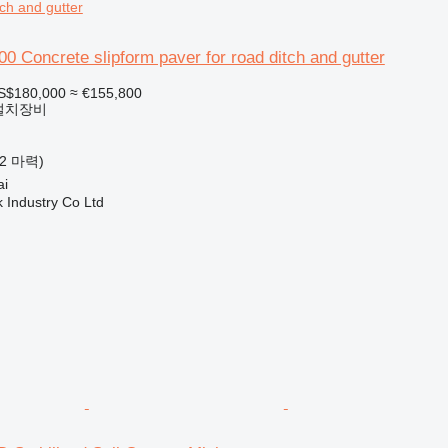
tch and gutter
0 Concrete slipform paver for road ditch and gutter
S$180,000
≈ €155,800
 설치장비
82 마력)
i
k Industry Co Ltd