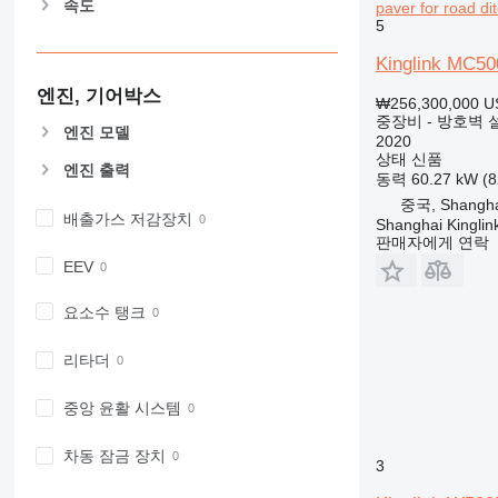
속도
paver for road di
826
5
906
Kinglink MC500
907
엔진, 기어박스
908
₩256,300,000
U
중장비 - 방호벽
910
엔진 모델
2020
914
상태
신품
엔진 출력
918
동력
60.27 kW (
924
중국, Shangha
배출가스 저감장치
Shanghai Kinglin
926
판매자에게 연락
928
EEV
930
931
요소수 탱크
938
리타더
950
953
중앙 윤활 시스템
955
962
차동 잠금 장치
3
963
966