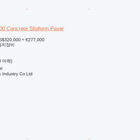
00 Concrete Slipform Paver
S$320,000
≈ €277,000
 설치장비
80 마력)
i
k Industry Co Ltd