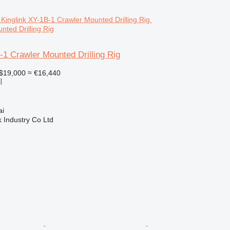
nted Drilling Rig
-1 Crawler Mounted Drilling Rig
$19,000
≈ €16,440
비
i
k Industry Co Ltd