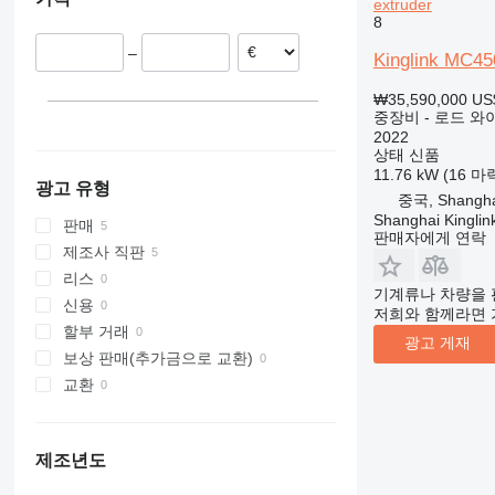
extruder
8
311
427
3246
R-series
LM
XM
312
435S
3369
SD
XP
–
Kinglink MC45
313
436
3394
XR
₩35,590,000
US
314
437
4069
XS
중장비 - 로드 와
315
456
4394
XZ
2022
상태
신품
316
457
E-series
ZL
11.76 kW (16 마
317
8008
Liftlux
광고 유형
중국, Shangha
318
8018
Pecolift
Shanghai Kinglin
판매
판매자에게 연락
319
8025
R-series
제조사 직판
320
8026
Toucan
리스
321
8030
기계류나 차량을 
신용
저희와 함께라면 
322
8035
할부 거래
광고 게재
323
CT
보상 판매(추가금으로 교환)
324
JS
교환
325
JZ
326
NXT
329
S-Series
제조년도
330
TM