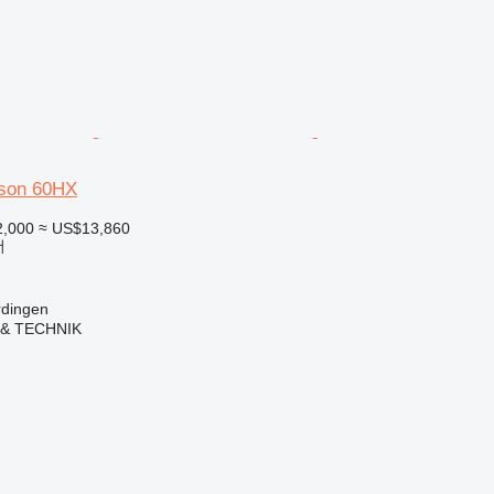
son 60HX
2,000
≈ US$13,860
더
dingen
& TECHNIK