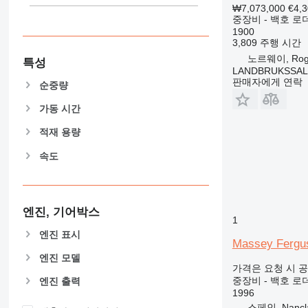
₩7,073,000
€4,
444
중장비 - 백호 로
589
1900
3,809 주행 시간
826
노르웨이, Rog
906
특성
LANDBRUKSSAL
907
판매자에게 연락
순중량
908
가동 시간
910
914
적재 용량
918
속도
924
926
928
930
엔진, 기어박스
1
931
엔진 표시
938
Massey Fergu
엔진 모델
950
가격은 요청 시 
953
중장비 - 백호 로
엔진 출력
955
1996
스페인, Nanclar
962