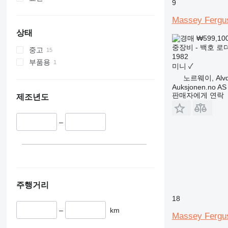
9
329
S-Series
330
TM
Massey Fergus
336
VMT
상태
₩599,10
340
Vibromax
중장비 - 백호 로
중고
345
1982
부품용
349
미니
✓
350
노르웨이, Alvd
Auksjonen.no AS
365
판매자에게 연락
제조년도
374
390
–
395
416
420
424
426
주행거리
428
18
430
–
km
432
Massey Fergu
434