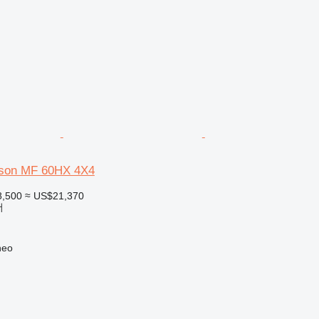
son MF 60HX 4X4
8,500
≈ US$21,370
더
eo