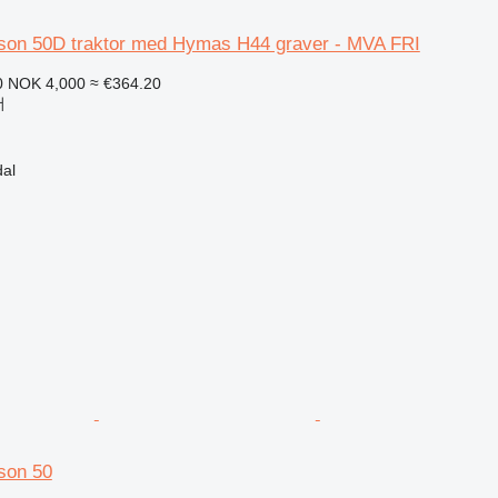
on 50D traktor med Hymas H44 graver - MVA FRI
0
NOK 4,000
≈ €364.20
더
al
son 50