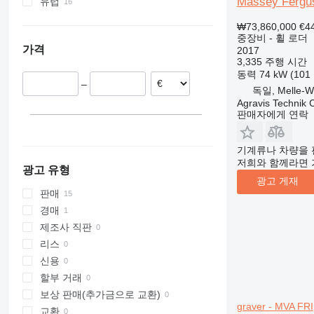
Massey Fergu
유럽
307
409
2630
PR
G-series
XE
독일
₩73,860,000
€4
308
426
2646
R-series
L-series
XG
프랑스
중장비 - 휠 로더
가격
311
427
3246
LM
XM
2017
노르웨이
3,335 주행 시간
312
435S
3369
SD
XP
이탈리아
동력
74 kW (10
313
436
3394
XR
–
덴마크
독일, Melle-We
314
437
4069
XS
스웨덴
Agravis Technik
판매자에게 연락
315
456
4394
XZ
루마니아
316
457
E-series
ZL
네덜란드
기계류나 차량을 
317
8008
Liftlux
모두 표시
저희와 함께라면 
318
8018
Pecolift
광고 유형
광고 게재
319
8025
R-series
판매
320
8026
Toucan
경매
321
8030
제조사 직판
322
8035
리스
323
CT
신용
324
JS
할부 거래
325
JZ
보상 판매(추가금으로 교환)
326
NXT
graver - MVA FRI
교환