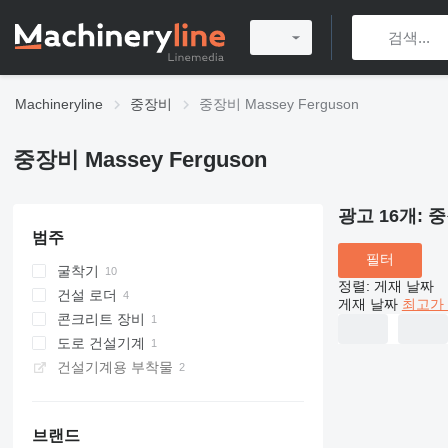
Machineryline
중장비
중장비 Massey Ferguson
중장비 Massey Ferguson
광고 16개:
중
범주
필터
굴착기
정렬
:
게재 날짜
건설 로더
백호 로더
게재 날짜
최고가 
콘크리트 장비
미니 굴착기
텔레핸들러
도로 건설기계
텔레스코픽 휠 로더
콘크리트 버킷
건설기계용 부착물
휠 로더
리사이클러
브랜드