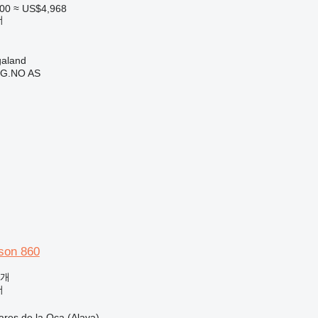
300
≈ US$4,968
더
aland
G.NO AS
son 860
공개
더
es de la Oca (Alava)