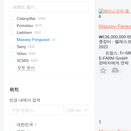
6
Caterpillar
Titan
AL
SP
AX
X-Series
AFW
HD
FlexiROC
1304
400 - series
BC
BG
BB
TW
553
GSH
Leonardo
AHK
K-series
CK
3.5
B-series
450
Komatsu
AS
SR
AP
ROC
1404
500 - series
BF
RG
DTV
753
PC
C-series
570
12H
CM
Scorpion
MC
BlockKing
30
CF
Mega
D-series
AC
DK
DX
F-series
JCPT
JT
Framax
DH
TD
CA
R-series
AirROC
W-series
ER
Compact
ATF
FL
EX
Cargo
FS
F-series
HCR
HRE
EK
R-series
AWP
D-series
GT
XL
GMK
D-series
BG
3307
Compact
HMK
700
LL
EX
SCX
C-series
H-series
A-series
FS
ZL
HL-series
HBR
Daily
YF
DD
ELF
IT
1CX
10
CT
SPX
410
PM
KR
KR
KM
7055
Massey Fergu
Liebherr
AZ
SV
ASC
SmartROC
1604
700 - series
BM
SF
A series
580
12M
Torion
MobKing
60
LF
RH
CC
R-series
Frami
DL
CC
Turbomix
F-series
FD
MHL
RT
GR
G2200
RT
3412
H-series
KH
K-series
HW-series
EuroCargo
SD
2CX
340AJ
HT
NK
7150
D series
5035
KMK
A-series
A-series
₩136,000,000
€
Massey Ferguson
ATR
AR
BP
E series
590
120
100
DF
DX
CP
RTF
FH
SL
GS
G2300
DV
HA
ZW
HX-series
Eurotrakker
3CX
450
KV
CKE
GD
5050
GL-series
AR
A-series
SL
836
GRIL
CDM
FR
LE
MP
Madpatcher
MC
DS
HR
AETJ
XE
MI
중장비 - 텔레스코
Sany
AV
MH
BT
S series
621
140
CS
FR
S series
G2700
GRW
HT
ZX
R-series
Trakker
3DX
460
RK
PC
5065
K-series
AS
HS
855
LG
TGA
ES
ATJ
Parma
MW
6
A-series
Actros
DBM
Canter
VA
AL
B-series
120
Cabstar
NM
F-series
Snake
H-series
S151-19E
ATT
SK
Spider 18.90 Pro
GTMR
BSA
MR
RW
C-series
XN
R-series
RX
E-Series
655
TS
SE
Commando
2022
프랑스, Fr-68
Volvo
RAMMAX
W series
BVP
T series
695
160
F series
W-series
Z series
G5000
H-series
Optimum
Zaxis
Robex
4CX
520
SK
PW
5075
KH-series
MT
K-Series
856
TGL
MT
8
Antos
TF
D-series
HR
NT
L-series
H-series
M-series
K-series
ER
656
DI
HBT
P-series
SP
1622
SL
613
F3000
SD
SD
SJ
A-series
SF
1265
HA
SWE
FR85
ATF
ATF
TB
815
A-series
CF
300F
URW
D-series
W
E-FARM GmbH
XCMG
BW
721
226
LP
V-series
HC
Star
5CX
600
SK
Allrad
KX-series
SR
L-series
920E
TGM
TJ
12
Arocs
E-series
N-series
MH
HD
SP
Kerax
L-Series
816
DP
QY
R-series
2024
630
M3000
SE
S-series
SM
SK
LS
SWL
GR
TL
T-series
AC
S-series
BL
AB
6003
DPU
CR
1140
WG
AR
KMA
판매자에게 연락
모두 표시
MPH
770
236
PL
HD
16C-1
660
WA
KL
M-series
SS
LB
922
TGS
VJR
714
Atego
L-series
RH
IGO
Master
LG
919
DX
SAC
2028
730
SR
SH
GT
TC
T-series
BLC
MT
BS
ET
SRV
1160
AW
SP
GR
B-series
ZM
ZL
HBT
H
821
246
SD
HP
86
680
WB
KT
R-series
LG
9017
AS
Axor
LB
MC
Maxity
920
Dino
SAP
2430
818
TG
TL
V-series
BM
Super
DPU
RT
1280
W-series
GTBZ
SV
QY
851
259D
HW
110
800
U-series
LH
9035FZTS
AX
S-Class
MH
MD
Midlum
922
Leopard
SCC
2445
821
TL
TV
DD
ET
1390
WR
HB
V-series
ZA
921
262D
205
860
LR
9075F
MCL
SK
RG
MDT
Premium
Pantera
SR
2630
825
TR
TW
EC
EW
3070
WS
LW
Vio
ZE
위치
1650
301
215
1230
LRB
CLG
Sprinter
W-series
Trafic
Ranger
STC
3630
830
ECR
EZ
3080
QAY
ZLJ
반경 내에서 검색
CX
302
220X
1250
LTC
LG
Unimog
SY
3650
835
EW
RD
4080
QY
ZS
SR
303
225
1350
LTF
LTC
8620 T
5500
EWR
RT
T-series
RP
ZT
SV
304
403
1930
LTM
ZL
S series
FL
WL
WZ
1
W-series
305
406
1932
LTR
FM
XC
대한민국
306
407
2030
MK
FMX
XD