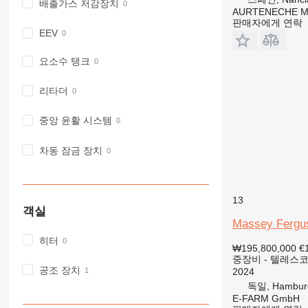
배출가스 저감장치
AURTENECHE M
963
판매자에게 연락
966
EEV
972
요소수 탱크
973
980
리타더
982
988
중앙 윤활 시스템
990
992
차동 잠금 장치
AP
C-series
CB
13
객실
CS
Massey Fergus
D series
히터
E-series
₩195,800,000
€
중장비 - 텔레스코
F-series
공조 장치
2024
GC
독일, Hambur
IT
E-FARM GmbH