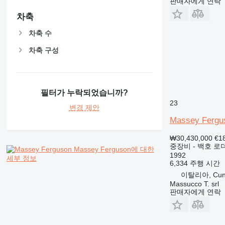
판매자에게 연락
M-series
MH
차축
NR
차축 수
PM
차축 구성
RM
V-series
필터가 누락되었습니까?
23
변경 제안
Massey Fergu
₩30,430,000
€1
중장비 - 백호 로
Massey Ferguson에 대한
1992
세부 정보
6,334 주행 시간
이탈리아, Cun
Massucco T. srl
판매자에게 연락