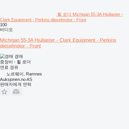
휠 로더 Michigan 55-3A Hjullaster -
Clark Equipment - Perkins dieselmotor - Front
100
비디오
Michigan 55-3A Hjullaster - Clark Equipment - Perkins
dieselmotor - Front
경매
중장비 - 휠 로더
연료
경유
노르웨이, Ramnes
Auksjonen.no AS
판매자에게 연락