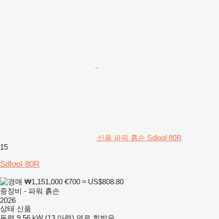
신품 파워 흙손 Sdlool 80R
15
Sdlool 80R
₩1,151,000
€700
≈ US$808.80
중장비 - 파워 흙손
2026
상태
신품
동력
9.56 kW (13 마력)
연료
휘발유