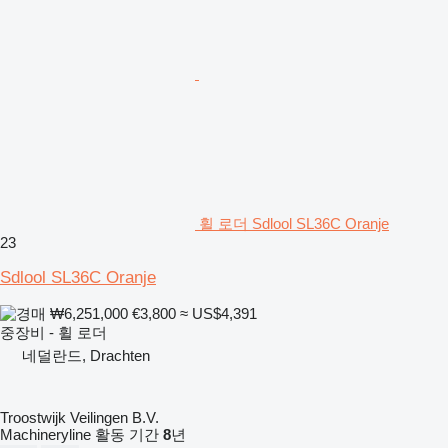
휠 로더 Sdlool SL36C Oranje
23
Sdlool SL36C Oranje
₩6,251,000
€3,800
≈ US$4,391
중장비 - 휠 로더
네덜란드, Drachten
Troostwijk Veilingen B.V.
Machineryline 활동 기간
8
년