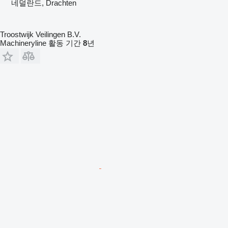
네덜란드, Drachten
Troostwijk Veilingen B.V.
Machineryline 활동 기간
8
년