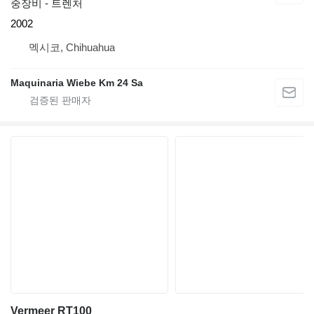
중장비 - 트렌처
2002
멕시코, Chihuahua
Maquinaria Wiebe Km 24 Sa
Vermeer RT100