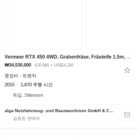
Vermeer RTX 450 4WD, Grabenfräse, Frästeife 1,5m, Allrad
₩34,530,000
€20,990
≈ US$24,250
중장비 - 트렌처
2015
1,670 주행 시간
독일, Sittensen
alga Nutzfahrzeug- und Baumaschinen GmbH & Co. KG