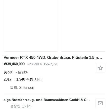
Vermeer RTX 450 4WD, Grabenfräse, Frästeife 1,5m, Allrad
₩39,460,000
€23,990
≈ US$27,720
중장비 - 트렌처
2017
1,340 주행 시간
독일, Sittensen
alga Nutzfahrzeug- und Baumaschinen GmbH & Co. KG