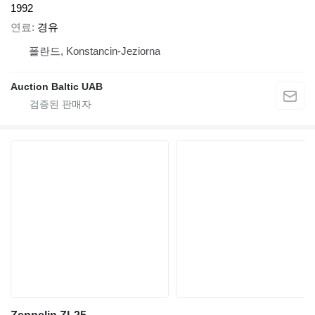
1992
연료
경유
폴란드, Konstancin-Jeziorna
Auction Baltic UAB