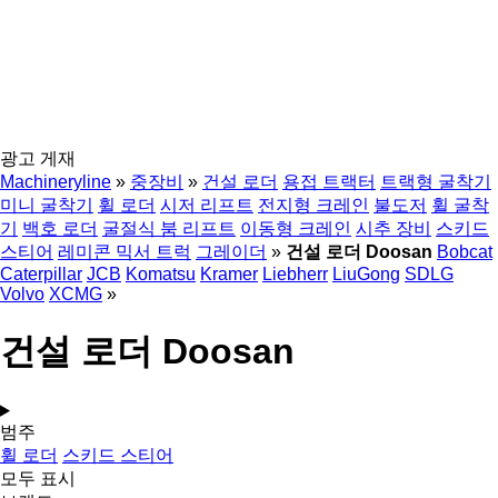
광고 게재
Machineryline
»
중장비
»
건설 로더
용접 트랙터
트랙형 굴착기
미니 굴착기
휠 로더
시저 리프트
전지형 크레인
불도저
휠 굴착
기
백호 로더
굴절식 붐 리프트
이동형 크레인
시추 장비
스키드
스티어
레미콘 믹서 트럭
그레이더
»
건설 로더 Doosan
Bobcat
Caterpillar
JCB
Komatsu
Kramer
Liebherr
LiuGong
SDLG
Volvo
XCMG
»
건설 로더 Doosan
범주
휠 로더
스키드 스티어
모두 표시