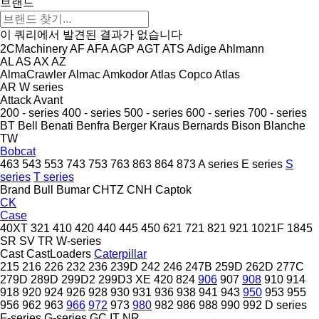
브랜드
이 쿼리에서 발견된 결과가 없습니다
2CMachinery
AF
AFA
AGP
AGT
ATS
Adige
Ahlmann
AL
AS
AX
AZ
AlmaCrawler
Almac
Amkodor
Atlas Copco
Atlas
AR
W series
Attack
Avant
200 - series
400 - series
500 - series
600 - series
700 - series
BT
Bell
Benati
Benfra
Berger Kraus
Bernards
Bison
Blanche
TW
Bobcat
463
543
553
743
753
763
863
864
873
A series
E series
S
series
T series
Brand
Bull
Bumar
CHTZ
CNH
Captok
CK
Case
40XT
321
410
420
440
445
450
621
721
821
921
1021F
1845
SR
SV
TR
W-series
Cast
CastLoaders
Caterpillar
215
216
226
232
236
239D
242
246
247B
259D
262D
277C
279D
289D
299D2
299D3 XE
420
824
906
907
908
910
914
918
920
924
926
928
930
931
936
938
941
943
950
953
955
956
962
963
966
972
973
980
982
986
988
990
992
D series
F-series
G-series
GC
IT
NR