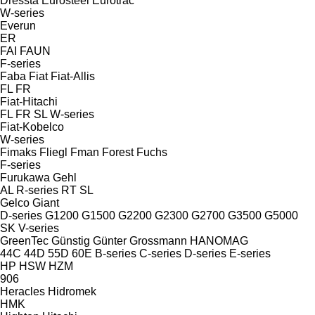
Dressta
Eurosteel
Eurotrac
W-series
Everun
ER
FAI
FAUN
F-series
Faba
Fiat
Fiat-Allis
FL
FR
Fiat-Hitachi
FL
FR
SL
W-series
Fiat-Kobelco
W-series
Fimaks
Fliegl
Fman
Forest
Fuchs
F-series
Furukawa
Gehl
AL
R-series
RT
SL
Gelco
Giant
D-series
G1200
G1500
G2200
G2300
G2700
G3500
G5000
SK
V-series
GreenTec
Günstig
Günter Grossmann
HANOMAG
44C
44D
55D
60E
B-series
C-series
D-series
E-series
HP
HSW
HZM
906
Heracles
Hidromek
HMK