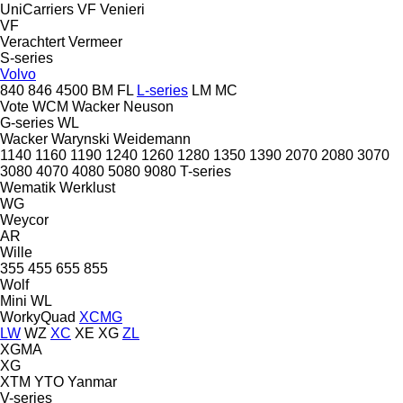
UniCarriers
VF Venieri
VF
Verachtert
Vermeer
S-series
Volvo
840
846
4500
BM
FL
L-series
LM
MC
Vote
WCM
Wacker Neuson
G-series
WL
Wacker
Warynski
Weidemann
1140
1160
1190
1240
1260
1280
1350
1390
2070
2080
3070
3080
4070
4080
5080
9080
T-series
Wematik
Werklust
WG
Weycor
AR
Wille
355
455
655
855
Wolf
Mini
WL
WorkyQuad
XCMG
LW
WZ
XC
XE
XG
ZL
XGMA
XG
XTM
YTO
Yanmar
V-series