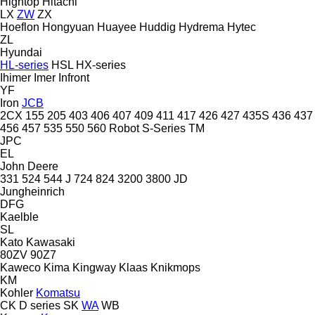
Hightop
Hitachi
LX
ZW
ZX
Hoeflon
Hongyuan
Huayee
Huddig
Hydrema
Hytec
ZL
Hyundai
HL-series
HSL
HX-series
Ihimer
Imer
Infront
YF
Iron
JCB
2CX
155
205
403
406
407
409
411
417
426
427
435S
436
437
456
457
535
550
560
Robot
S-Series
TM
JPC
EL
John Deere
331
524
544 J
724
824
3200
3800
JD
Jungheinrich
DFG
Kaelble
SL
Kato
Kawasaki
80ZV
90Z7
Kaweco
Kima
Kingway
Klaas
Knikmops
KM
Kohler
Komatsu
CK
D series
SK
WA
WB