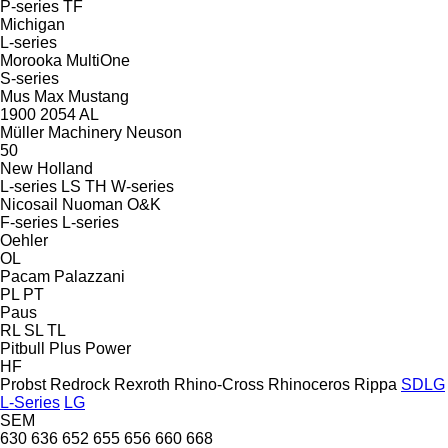
P-series
TF
Michigan
L-series
Morooka
MultiOne
S-series
Mus Max
Mustang
1900
2054
AL
Müller Machinery
Neuson
50
New Holland
L-series
LS
TH
W-series
Nicosail
Nuoman
O&K
F-series
L-series
Oehler
OL
Pacam
Palazzani
PL
PT
Paus
RL
SL
TL
Pitbull
Plus Power
HF
Probst
Redrock
Rexroth
Rhino-Cross
Rhinoceros
Rippa
SDLG
L-Series
LG
SEM
630
636
652
655
656
660
668