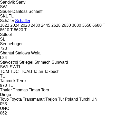
Sandvik
Sany
SW
Sauer-Danfoss
Schaeff
SKL
TL
Schäfer
Schäffer
1622
2024
2028
2430
2445
2628
2630
3630
3650
6680 T
8610 T
8620 T
Sdlool
SL
Sennebogen
723
Shantui
Stalowa Wola
L34
Stavostroj
Striegel
Strimech
Sunward
SWL
SWTL
TCM
TDC
TICAB
Taian
Takeuchi
TL
Tamrock
Terex
970
TL
Thaler
Thomas
Timan
Toro
Dingo
Toyo
Toyota
Transmanut
Trejon
Tur Poland
Turchi
UN
053
UNC
062