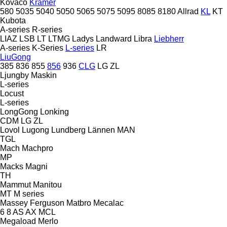
Kovaco
Kramer
580
5035
5040
5050
5065
5075
5095
8085
8180
Allrad
KL
KT
Kubota
A-series
R-series
LIAZ
LSB
LT
LTMG
Ladys
Landward
Libra
Liebherr
A-series
K-Series
L-series
LR
LiuGong
385
836
855
856
936
CLG
LG
ZL
Ljungby Maskin
L-series
Locust
L-series
LongGong
Lonking
CDM
LG
ZL
Lovol
Lugong
Lundberg
Lännen
MAN
TGL
Mach
Machpro
MP
Macks
Magni
TH
Mammut
Manitou
MT
M series
Massey Ferguson
Matbro
Mecalac
6
8
AS
AX
MCL
Megaload
Merlo