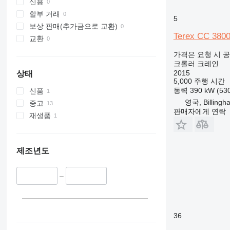
신용
할부 거래
5
보상 판매(추가금으로 교환)
Terex CC 3800
교환
가격은 요청 시 
크롤러 크레인
2015
상태
5,000 주행 시간
동력
390 kW (5
신품
영국, Billingh
중고
판매자에게 연락
재생품
제조년도
–
36