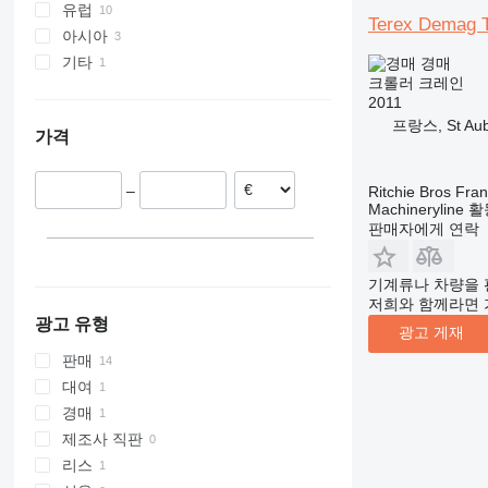
6113
유럽
Terex Demag 
7700
아시아
네덜란드
S series
기타
영국
중국
경매
크롤러 크레인
프랑스
조지아
콜롬비아
2011
이탈리아
프랑스, St Aubi
가격
그리스
오스트리아
–
Ritchie Bros Fra
Machineryline
판매자에게 연락
기계류나 차량을 
저희와 함께라면 
광고 유형
광고 게재
판매
대여
경매
제조사 직판
리스