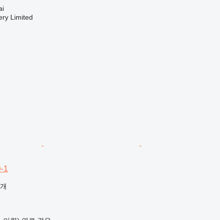
i
ry Limited
-1
공개