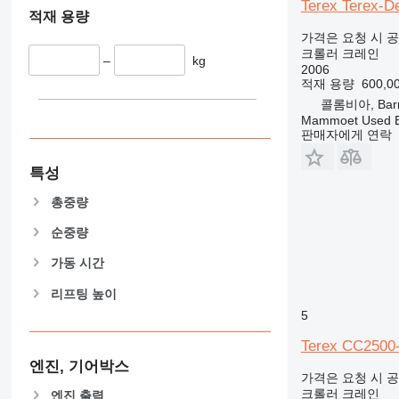
Terex Terex-
적재 용량
가격은 요청 시 
크롤러 크레인
–
kg
2006
적재 용량
600,0
콜롬비아, Barra
Mammoet Used E
판매자에게 연락
특성
총중량
순중량
가동 시간
리프팅 높이
5
Terex CC2500
엔진, 기어박스
가격은 요청 시 
크롤러 크레인
엔진 출력