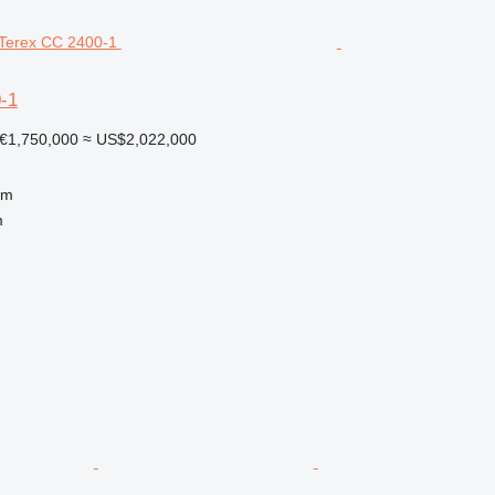
-1
€1,750,000
≈ US$2,022,000
 m
m