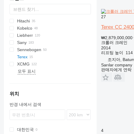
27
Hitachi
5299
BC
307
RH
CC
QUY
Terex CC 2400
Kobelco
MC
320
EX
SCX
CCH
Liebherr
345
KH
DCH
7045
₩2,879,000,000
크롤러 크레인
Sany
7055
HS
LS
25
CC
250
2014
Sennebogen
7065
LG
LC
SCC
리프팅 높이
114
Terex
7150
LR
MC
STC
613
LS
조지아, Batu
XCMG
CKE
LTR
640
SC
TTC
URW
Sarılar company
판매자에게 연락
모두 표시
SK
643
QY
QUY
SL
653
655
673
위치
690
반경 내에서 검색
2200
3300
5500
6100
대한민국
4