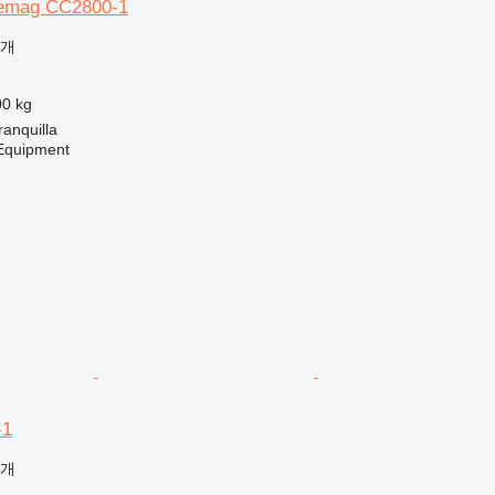
Demag CC2800-1
공개
00 kg
nquilla
quipment
-1
공개