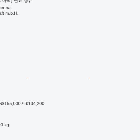
31 마력)
연료
경유
enna
aft m.b.H.
S$155,000
≈ €134,200
00 kg