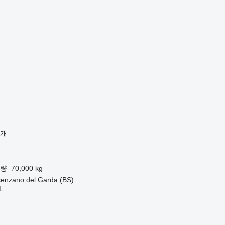
공개
용량
70,000 kg
zano del Garda (BS)
L