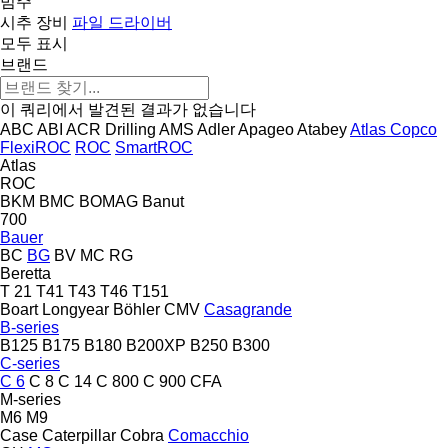
범주
시추 장비
파일 드라이버
모두 표시
브랜드
이 쿼리에서 발견된 결과가 없습니다
ABC
ABI
ACR Drilling
AMS
Adler
Apageo
Atabey
Atlas Copco
FlexiROC
ROC
SmartROC
Atlas
ROC
BKM
BMC
BOMAG
Banut
700
Bauer
BC
BG
BV
MC
RG
Beretta
T 21
T41
T43
T46
T151
Boart Longyear
Böhler
CMV
Casagrande
B-series
B125
B175
B180
B200XP
B250
B300
C-series
C 6
C 8
C 14
C 800
C 900
CFA
M-series
M6
M9
Case
Caterpillar
Cobra
Comacchio