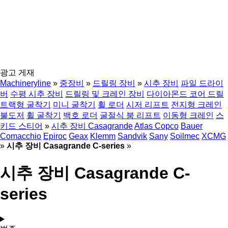
광고 게재
Machineryline
»
중장비
»
드릴링 장비
»
시추 장비
파일 드라이
버
수평 시추 장비
드릴링 및 크레인 장비
다이아몬드 코어 드릴
트랙형 굴착기
미니 굴착기
휠 로더
시저 리프트
전지형 크레인
불도저
휠 굴착기
백호 로더
굴절식 붐 리프트
이동형 크레인
스
키드 스티어
»
시추 장비 Casagrande
Atlas Copco
Bauer
Comacchio
Epiroc
Geax
Klemm
Sandvik
Sany
Soilmec
XCMG
»
시추 장비 Casagrande C-series
»
시추 장비 Casagrande C-
series