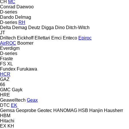
CH
MC
Conrad
Daewoo
D-series
Dando
Delmag
D-series
RH
Delta
Demag
Deutz
Digga
Dino
Ditch-Witch
JT
Driltech
Eickhoff
Ellettari
Emci
Enteco
Epiroc
AirROC
Boomer
Everdigm
D-series
Fraste
FS
XL
Fundex
Furukawa
HCR
GAZ
66
GMC
Gayk
HRE
Geawelltech
Geax
DTC
EK
Gemsa
Geoprobe
Geotec
HANOMAG
HSB
Hanjin
Hausherr
HBM
Hitachi
EX
KH