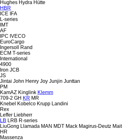
Hughes
Hydra
Hütte
HBR
ICE
IFA
L-series
IMT
AF
IPC
IVECO
EuroCargo
Ingersoll Rand
ECM
T-series
International
4900
Iron
JCB
JS
Jintai
John Henry
Joy
Junjin
Junttan
PM
KamAZ
Kinglink
Klemm
709-2
GH
KR
MR
Knebel
Kobelco
Krupp
Landini
Rex
Leffer
Liebherr
LB
LRB
R-series
LiuGong
Llamada
MAN
MDT
Mack
Magirus-Deutz
Mait
HR
Massenza