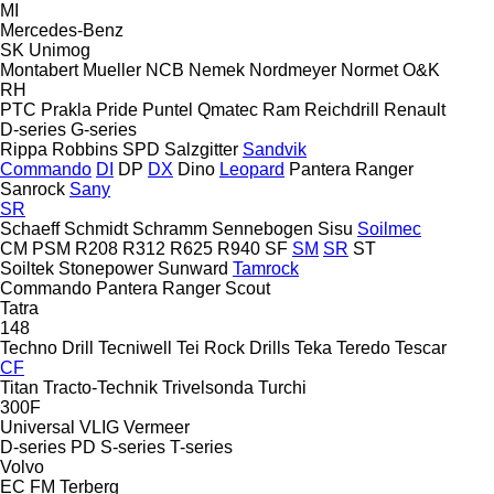
MI
Mercedes-Benz
SK
Unimog
Montabert
Mueller
NCB
Nemek
Nordmeyer
Normet
O&K
RH
PTC
Prakla
Pride
Puntel
Qmatec
Ram
Reichdrill
Renault
D-series
G-series
Rippa
Robbins
SPD
Salzgitter
Sandvik
Commando
DI
DP
DX
Dino
Leopard
Pantera
Ranger
Sanrock
Sany
SR
Schaeff
Schmidt
Schramm
Sennebogen
Sisu
Soilmec
CM
PSM
R208
R312
R625
R940
SF
SM
SR
ST
Soiltek
Stonepower
Sunward
Tamrock
Commando
Pantera
Ranger
Scout
Tatra
148
Techno Drill
Tecniwell
Tei Rock Drills
Teka
Teredo
Tescar
CF
Titan
Tracto-Technik
Trivelsonda
Turchi
300F
Universal
VLIG
Vermeer
D-series
PD
S-series
T-series
Volvo
EC
FM
Terberg