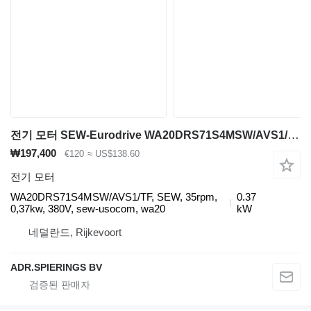
전기 모터 SEW-Eurodrive WA20DRS71S4MSW/AVS1/TF
₩197,400
€120
≈ US$138.60
전기 모터
WA20DRS71S4MSW/AVS1/TF, SEW, 35rpm,
0.37
0,37kw, 380V, sew-usocom, wa20
kW
네덜란드, Rijkevoort
ADR.SPIERINGS BV