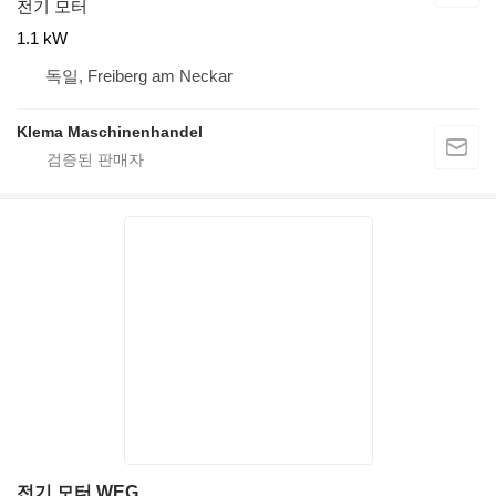
전기 모터
1.1 kW
독일, Freiberg am Neckar
Klema Maschinenhandel
전기 모터 WEG