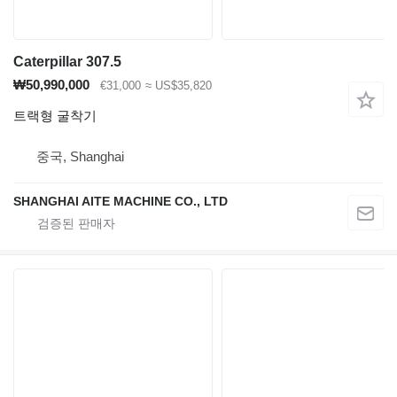
Caterpillar 307.5
₩50,990,000
€31,000
≈ US$35,820
트랙형 굴착기
중국, Shanghai
SHANGHAI AITE MACHINE CO., LTD