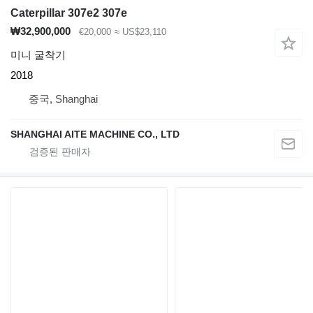
Caterpillar 307e2 307e
₩32,900,000
€20,000
≈ US$23,110
미니 굴착기
2018
중국, Shanghai
SHANGHAI AITE MACHINE CO., LTD