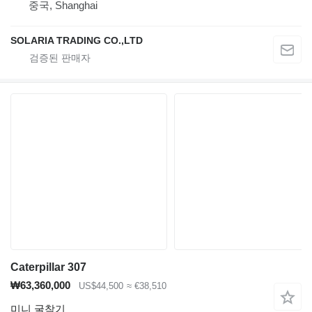
중국, Shanghai
SOLARIA TRADING CO.,LTD
Caterpillar 307
₩63,360,000
US$44,500
≈ €38,510
미니 굴착기