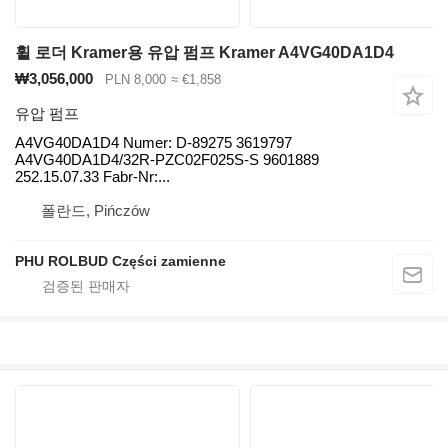
휠 로더 Kramer용 유압 펌프 Kramer A4VG40DA1D4
₩3,056,000
PLN 8,000
≈ €1,858
유압 펌프
A4VG40DA1D4 Numer: D-89275 3619797
A4VG40DA1D4/32R-PZC02F025S-S 9601889
252.15.07.33 Fabr-Nr:...
폴란드, Pińczów
PHU ROLBUD Części zamienne