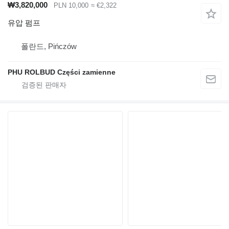
₩3,820,000
PLN 10,000
≈ €2,322
유압 펌프
폴란드, Pińczów
PHU ROLBUD Części zamienne