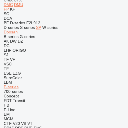
CMX
CTX
DMC
DMU
FP
KF
SC
DCA
BF
D-series
F2L912
D-series
S-series
SP
W-series
Doosan
B-series
G-series
AK
DW
DZ
DC
LHF
ORIGO
SJ
TF
VF
VSC
TF
ESE
EZG
SureColor
LBM
P-series
700-series
Concept
FDT
Transit
HB
F-Line
EM
MCM
CTF
V20
VB
VT