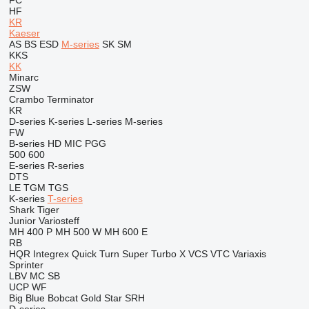
FC
HF
KR
Kaeser
AS
BS
ESD
M-series
SK
SM
KKS
KK
Minarc
ZSW
Crambo
Terminator
KR
D-series
K-series
L-series
M-series
FW
B-series
HD
MIC
PGG
500
600
E-series
R-series
DTS
LE
TGM
TGS
K-series
T-series
Shark
Tiger
Junior
Variosteff
MH 400 P
MH 500 W
MH 600 E
RB
HQR
Integrex
Quick Turn
Super Turbo X
VCS
VTC
Variaxis
Sprinter
LBV
MC
SB
UCP
WF
Big Blue
Bobcat
Gold Star
SRH