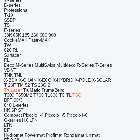
W-series
D-series
Professional
T-10
SSDP
TS
F-series
38K
65K
185
260
600
900
CookieMAK
PastryMAK
TW
820
RL
Surfacer
RL
Deco
M-Series
MultiSwiss
Multideco
R-Series
T-Series
VB
VT
TNK
TNL
X-BOX
X-CHAIN
X-ECO
X-HYBRID
X-POLE
X-SOLAR
T 23F
TM 52
TS 23G 2
TruLaser
TruMatic
TrumaBend
T600
T650M2
T700
T1000
TC
TL
TSC
BFT 90/3
840
L-series
HK
SP
ST
Compact
Piccolo I-4
Piccolo I-5
Piccolo I-6
G-series
HX
LTN
LTN
DF
Hydromat
Powermat
Profimat
Rondamat
Unimat