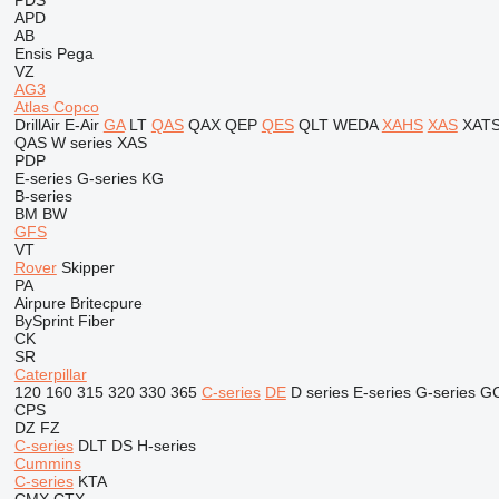
PDS
APD
AB
Ensis
Pega
VZ
AG3
Atlas Copco
DrillAir
E-Air
GA
LT
QAS
QAX
QEP
QES
QLT
WEDA
XAHS
XAS
XAT
QAS
W series
XAS
PDP
E-series
G-series
KG
B-series
BM
BW
GFS
VT
Rover
Skipper
PA
Airpure
Britecpure
BySprint Fiber
CK
SR
Caterpillar
120
160
315
320
330
365
C-series
DE
D series
E-series
G-series
G
CPS
DZ
FZ
C-series
DLT
DS
H-series
Cummins
C-series
KTA