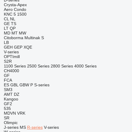
D-series
Crysta-Apex
Aero
Condo
KNC 5 1500
CL
NL
GE
TS
LT
QP
MD
MT
MW
Citoborma
Multinak S
LB
GEH
GEP
XQE
V-series
OPTImill
S2R
1100 Series
2500 Series
2800 Series
4000 Series
CH4000
GF
FCA
ES
GBL
GBW
P
S-series
SM3
AMT
DZ
Kangoo
GF2
535
MDVN
VRK
SR
Olimpic
J-series
MS
R-series
V-series