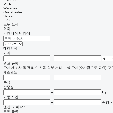
EBO 68
MZA
W-series
Quickbinder
Versant
LPG
모두 표시
위치
반경 내에서 검색
대한민국
가격
–
광고 유형
판매
제조사 직판
리스
신용
할부 거래
보상 판매(추가금으로 교환)
교
제조년도
–
특성
순중량
–
kg
가동 시간
–
주행 
엔진, 기어박스
엔진 출력