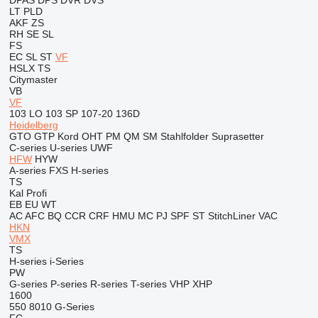
DPAS
DPS
DVR
DVS
LT
PLD
AKF
ZS
RH
SE
SL
FS
EC
SL
ST
VF
HSLX
TS
Citymaster
VB
VF
103 LO
103 SP
107-20
136D
Heidelberg
GTO
GTP
Kord
OHT
PM
QM
SM
Stahlfolder
Suprasetter
C-series
U-series
UWF
HFW
HYW
A-series
FXS
H-series
TS
Kal
Profi
EB
EU
WT
AC
AFC
BQ
CCR
CRF
HMU
MC
PJ
SPF
ST
StitchLiner
VAC
HKN
VMX
TS
H-series
i-Series
PW
G-series
P-series
R-series
T-series
VHP
XHP
1600
550
8010
G-Series