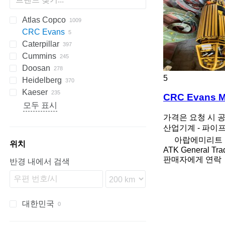
Atlas Copco
PDS
APD
AB
Ensis
VZ
AG3
CRC Evans
Pega
DrillAir
QAS
PDP
E-series
B-series
BM
GFS
VT
Rover
533
Airpure
BySprint Fiber
Caterpillar
E-Air
W series
G-series
BW
Skipper
PA
Britecpure
CK
SR
Cummins
GA
XAS
KG
120
CPS
DZ
Berlingo
C-series
Doosan
LT
160
FZ
Jumper
DLT
C-series
CMX
DMC
FP
SC
DCA
BF
D-series
5
Heidelberg
QAS
315
DS
KTA
CTX
DMU
KF
D-series
S-series
B-series
AK
DC
LHF
SJ
TF
VSC
TF
ESE
SureColor
LBM
P-series
700-series
Concept
FDT
HB
F-Line
EM
MCM
CTF
DPAS
LT
AKF
RH
FS
EC
HSLX
SL
H-series
VB
VF
103 LO
Kaeser
QAX
320
H-series
F2L912
SP
G-series
DW
ORIGO
VF
EZG
Transit
V20
DPS
PLD
ZS
SE
SL
TS
HD
103 SP
GTO
C-series
HFW
A-series
TS
Kal
EB
AC
HKN
VMX
FS
H-series
PW
G-series
1600
550
FC
HF
KR
CRC Evans M
QEP
330
W-series
DZ
VB
DVR
SL
ST
107-20
GTP
U-series
HYW
FXS
Profi
EU
AFC
TS
i-Series
P-series
8010
AS
KKS
KK
Minarc
ZSW
Crambo
KR
D-series
FW
ES
B-series
500
E-series
DTS
LE
K-series
Shark
Junior
MH 400 P
MT
RB
HQR
Sprinter
LBV
UCP
Big Blue
D-series
Crysta-Apex
Aero
KNC 5 1500
CL
GE
LT
MD
Citoborma
NV
LB
GEH
V-series
OPTImill
S2R
1100 Series
Expert
CH4000
GF
FCA
ES
SM3
AMT
Kangoo
GF2
535
MDVN
SR
Olimpic
J-series
W-series
D-series
Professional
T-10
SSDP
TS
F-series
38K
CookieMAK
TW
820
Surfacer
RL
Deco
VB
Proace
TNK
X-BOX
T 23F
TruLaser
T600
BFT 90/3
Caddy
840
HK
Compact
G-series
LTN
DF
Hydromat
EBO 68
MZA
W-series
Quickbinder
Versant
LPG
모두 표시
QES
365
VT
DVS
VF
136D
Kord
UWF
H-series
WT
BQ
R-series
G-Series
BS
Terminator
K-series
HD
600
R-series
TGM
T-series
Tiger
Variosteff
MH 500 W
P-series
Integrex
Vito
MC
WF
Bobcat
Condo
NL
TS
QP
MT
Multinak S
GEP
2500 Series
Partner
GBL
DZ
Trafic
VRK
MS
65K
PastryMAK
RL
M-Series
VT
TNL
X-CHAIN
TM 52
TruMatic
T650M2
Crafter
ECR
SP
Piccolo I-4
HX
Powermat
가격은 요청 시 
산업기계 - 파이
QLT
C-series
OHT
CCR
T-series
ESD
L-series
PGG
TGS
MH 600 E
Quick Turn
SB
Gold Star
MW
XQE
2800 Series
GBW
R-series
185
MultiSwiss
X-ECO
TS 23G 2
TrumaBend
T700
Transporter
L-series
ST
Piccolo I-5
LTN
Profimat
아랍에미리트
WEDA
DE
PM
CRF
VHP
M-series
M-series
Super Turbo X
SRH
4000 Series
P
V-series
260
Multideco
X-HYBRID
T1000
Piccolo I-6
Rondamat
위치
ATK General Tra
XAHS
D series
QM
HMU
XHP
SK
VCS
S-series
600
R-Series
X-POLE
TC
Unimat
판매자에게 연락
반경 내에서 검색
XAS
E-series
SM
MC
SM
VTC
900
T-Series
X-SOLAR
TL
XATS
G-series
Stahlfolder
PJ
Variaxis
TSC
XAVS
GC
Suprasetter
SPF
XRHS
M-series
ST
대한민국
XRVS
V-series
StitchLiner
ZT
VAC