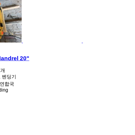
andrel 20"
공개
프 벤딩기
 연합국
ding