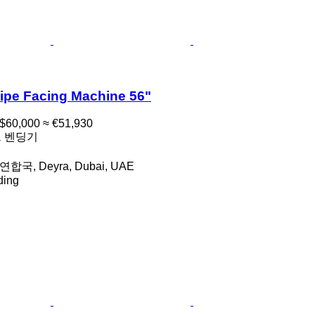
pe Facing Machine 56"
$60,000
≈ €51,930
프 벤딩기
, Deyra, Dubai, UAE
ding