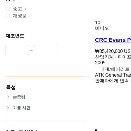
중고
재생품
10
비디오
제조년도
CRC Evans Pi
–
₩85,420,000
US
산업기계 - 파이
2005
아랍에미리트 연합국
ATK General Tra
판매자에게 연락
특성
순중량
가동 시간