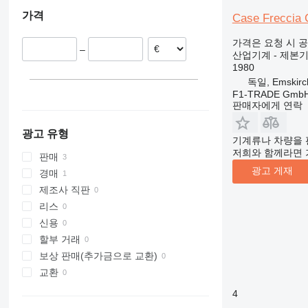
덴마크
가격
Case Freccia
독일
가격은 요청 시 
–
산업기계 - 제본
1980
독일, Emskirc
F1-TRADE Gmb
판매자에게 연락
광고 유형
기계류나 차량을 
저희와 함께라면 
판매
광고 게재
경매
제조사 직판
리스
신용
할부 거래
보상 판매(추가금으로 교환)
교환
4