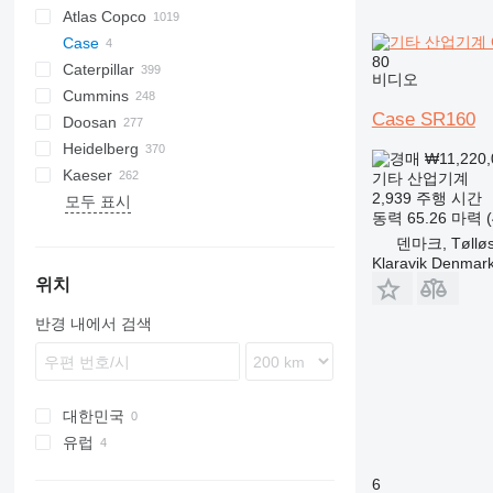
Atlas Copco
PDS
APD
AB
Ensis
VZ
AG3
Case
Pega
DrillAir
QAS
PDP
E-series
B-series
BM
GFS
VT
Rover
533
Airpure
BySprint Fiber
CK
80
Caterpillar
E-Air
W series
G-series
BW
Skipper
PA
Britecpure
SR
비디오
Cummins
GA
XAS
KG
120
CPS
DZ
Berlingo
C-series
SR160
Case SR160
Doosan
LT
160
FZ
Jumper
DLT
C-series
CMX
DMC
FP
SC
DCA
BF
D-series
Heidelberg
QAS
315
DS
KTA
CTX
DMU
KF
D-series
S-series
B-series
AK
DC
LHF
SJ
TF
VSC
TF
ESE
SureColor
LBM
P-series
700-series
Concept
FDT
HB
F-Line
EM
MCM
CTF
DPAS
LT
AKF
RH
FS
EC
HSLX
SL
H-series
VB
VF
103 LO
₩11,220
Kaeser
QAX
320
H-series
F2L912
SP
G-series
DW
ORIGO
VF
EZG
Transit
V20
DPS
PLD
ZS
SE
SL
TS
HD
103 SP
GTO
C-series
HFW
A-series
TS
Kal
EB
AC
HKN
VMX
FS
H-series
PW
Daily
G-series
1600
550
FC
HF
KR
기타 산업기계
2,939 주행 시간
모두 표시
QEP
330
W-series
DZ
VB
DVR
SL
ST
107-20
GTP
U-series
HYW
FXS
Profi
EU
AFC
TS
i-Series
P-series
8010
AS
KKS
KK
Minarc
ZSW
Crambo
KR
D-series
FW
ES
B-series
500
E-series
DTS
LE
K-series
Shark
Junior
MH 400 P
MT
RB
HQR
Sprinter
LBV
UCP
Big Blue
D-series
Crysta-Apex
Aero
KNC 5 1500
CL
GE
LT
MD
Citoborma
MH
NV
LB
GEH
V-series
OPTImill
S2R
1100 Series
Expert
CH4000
GF
FCA
ES
SM3
AMT
Kangoo
GF2
535
MDVN
SR
Olimpic
J-series
W-series
D-series
Professional
T-10
SSDP
TS
F-series
38K
CookieMAK
TW
820
Surfacer
RL
Deco
VB
Proace
TNK
X-BOX
T 23F
TruLaser
T600
BFT 90/3
Caddy
840
HK
Compact
G-series
LTN
DF
Hydromat
EBO 68
MZA
W-series
Quickbinder
Versant
LPG
동력
65.26 마력 (
QES
365
VT
DVS
VF
136D
Kord
UWF
H-series
WT
BQ
R-series
G-Series
BS
Terminator
K-series
HD
600
R-series
TGM
T-series
Tiger
Variosteff
MH 500 W
P-series
Integrex
Vito
MC
WF
Bobcat
Condo
NL
TS
QP
MT
Multinak S
GEP
2500 Series
Partner
GBL
DZ
Master
VRK
MS
65K
PastryMAK
RL
M-Series
VT
TNL
X-CHAIN
TM 52
TruMatic
T650M2
Crafter
EC
SP
Piccolo I-4
HX
Powermat
덴마크, Tøllø
QLT
C-series
OHT
CCR
T-series
ESD
L-series
PGG
TGS
MH 600 E
Quick Turn
SB
Gold Star
MW
XQE
2800 Series
GBW
Trafic
R-series
185
MultiSwiss
X-ECO
TS 23G 2
TrumaBend
T700
Transporter
ECR
ST
Piccolo I-5
LTN
Profimat
Klaravik Denmar
WEDA
DE
PM
CRF
VHP
M-series
M-series
Super Turbo X
SRH
4000 Series
P
V-series
260
Multideco
X-HYBRID
T1000
FL
Piccolo I-6
Rondamat
위치
XAHS
D series
QM
HMU
XHP
SK
VCS
S-series
600
R-Series
X-POLE
TC
L-series
Unimat
반경 내에서 검색
XAS
E-series
SM
MC
SM
VTC
900
T-Series
X-SOLAR
TL
XATS
G-series
Stahlfolder
PJ
Variaxis
TSC
XAVS
GC
Suprasetter
SPF
XRHS
M-series
ST
대한민국
XRVS
V-series
StitchLiner
유럽
ZT
VAC
네덜란드
6