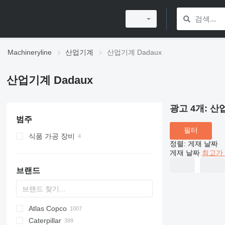
Machineryline
산업기계
산업기계 Dadaux
산업기계 Dadaux
광고 4개:
산업
범주
필터
식품 가공 장비
정렬
:
게재 날짜
육가공 기계
게재 날짜
최고가 
소시지 필러
브랜드
고기 분쇄기
고기 그릇 절단기
Atlas Copco
PDS
APD
AB
Ensis
VZ
AG3
Caterpillar
Pega
DrillAir
QAS
PDP
E-series
B-series
BM
GFS
VT
Rover
PA
Airpure
BySprint Fiber
CK
SR