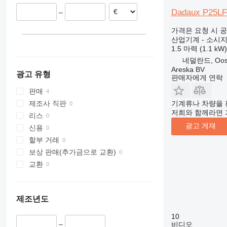
Dadaux P25LF
–
가격은 요청 시 
산업기계 - 소시지
1.5 마력 (1.1 kW)
네덜란드, Oost
Areska BV
광고 유형
판매자에게 연락
판매
기계류나 차량을 
제조사 직판
저희와 함께라면 
리스
광고 게재
신용
할부 거래
보상 판매(추가금으로 교환)
교환
제조년도
10
–
비디오