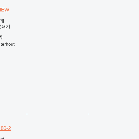
NEW
공개
분쇄기
W)
erhout
 80-2