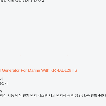
정식
시동 방식
전기
위상 수
3
l Generator For Marine With KR 4AD126TIS
공개
발전기
)
정식
시동 방식
전기
냉각 시스템
액체 냉각식
동력
312.5 kVA
전압
440