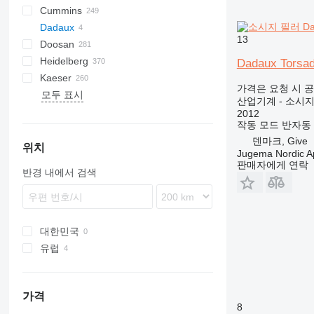
Cummins
E-Air
W series
G-series
BW
Skipper
Britecpure
120
CPS
DZ
Berlingo
C-series
Dadaux
GA
XAS
KG
160
FZ
Jumper
DLT
C-series
CMX
13
Doosan
LT
315
DS
KTA
CTX
DMC
FP
SC
DCA
BF
D-series
Heidelberg
QAS
320
H-series
DMU
KF
D-series
S-series
B-series
AK
DC
LHF
SJ
TF
VSC
TF
ESE
SureColor
LBM
P-series
700-series
Concept
FDT
HB
F-Line
EM
MCM
CTF
DPAS
LT
AKF
RH
FS
EC
HSLX
Citymaster
VB
VF
103 LO
Dadaux Torsad
Kaeser
QAX
330
F2L912
SP
G-series
DW
ORIGO
VF
EZG
Transit
V20
DPS
PLD
ZS
SE
SL
TS
103 SP
GTO
C-series
HFW
A-series
TS
Kal
EB
AC
HKN
VMX
FS
H-series
PW
G-series
1600
550
FC
HF
KR
가격은 요청 시 
모두 표시
QEP
365
W-series
DZ
VB
DVR
SL
ST
107-20
GTP
U-series
HYW
FXS
Profi
EU
AFC
TS
i-Series
P-series
8010
AS
KKS
KK
Minarc
ZSW
Crambo
KR
D-series
FW
ES
B-series
500
E-series
DTS
LE
K-series
Shark
Junior
MH 400 P
MT
RB
HQR
Sprinter
LBV
UCP
Big Blue
D-series
Crysta-Apex
Aero
KNC 5 1500
CL
GE
LT
MD
Citoborma
NV
LB
GEH
V-series
OPTImill
S2R
1100 Series
Expert
CH4000
GF
FCA
ES
SM3
AMT
Kangoo
GF2
535
MDVN
SR
Olimpic
J-series
W-series
D-series
Professional
T-10
SSDP
TS
F-series
38K
CookieMAK
TW
820
Surfacer
RL
Deco
VB
Proace
TNK
X-BOX
T 23F
TruLaser
T600
BFT 90/3
Caddy
840
HK
Compact
G-series
LTN
DF
Hydromat
EBO 68
MZA
W-series
Quickbinder
Versant
LPG
산업기계 - 소시지
QES
C-series
VT
DVS
VF
136D
Kord
UWF
H-series
WT
BQ
R-series
G-Series
BS
Terminator
K-series
HD
600
R-series
TGM
T-series
Tiger
Variosteff
MH 500 W
P-series
Integrex
Vito
MC
WF
Bobcat
Condo
NL
TS
QP
MT
Multinak S
GEP
2500 Series
Partner
GBL
DZ
Trafic
VRK
MS
65K
PastryMAK
RL
M-Series
VT
TNL
X-CHAIN
TM 52
TruMatic
T650M2
Crafter
ECR
SP
Piccolo I-4
HX
Powermat
2012
작동 모드
반자동
QLT
DE
OHT
CCR
T-series
ESD
L-series
MIC
TGS
MH 600 E
Quick Turn
SB
Gold Star
MW
XQE
2800 Series
GBW
R-series
185
MultiSwiss
X-ECO
TS 23G 2
TrumaBend
T700
Transporter
L-series
ST
Piccolo I-5
LTN
Profimat
덴마크, Give
WEDA
D series
PM
CRF
VHP
M-series
M-series
PGG
Super Turbo X
SRH
4000 Series
P
V-series
260
Multideco
X-HYBRID
T1000
Piccolo I-6
Rondamat
위치
Jugema Nordic 
XAHS
E-series
QM
HMU
XHP
SK
VCS
S-series
600
R-Series
X-POLE
TC
Unimat
판매자에게 연락
반경 내에서 검색
XAS
G-series
SM
MC
SM
VTC
900
T-Series
X-SOLAR
TL
XATS
GC
Stahlfolder
PJ
Variaxis
TSC
XAVS
M-series
Suprasetter
SPF
XRHS
V-series
ST
대한민국
XRVS
StitchLiner
유럽
ZT
VAC
네덜란드
폴란드
가격
덴마크
8