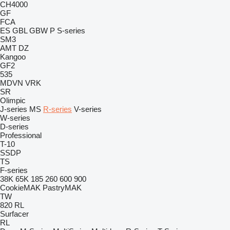
CH4000
GF
FCA
ES
GBL
GBW
P
S-series
SM3
AMT
DZ
Kangoo
GF2
535
MDVN
VRK
SR
Olimpic
J-series
MS
R-series
V-series
W-series
D-series
Professional
T-10
SSDP
TS
F-series
38K
65K
185
260
600
900
CookieMAK
PastryMAK
TW
820
RL
Surfacer
RL