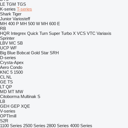
LE
TGM
TGS
K-series
T-series
Shark
Tiger
Junior
Variosteff
MH 400 P
MH 500 W
MH 600 E
RB
HQR
Integrex
Quick Turn
Super Turbo X
VCS
VTC
Variaxis
Sprinter
LBV
MC
SB
UCP
WF
Big Blue
Bobcat
Gold Star
SRH
D-series
Crysta-Apex
Aero
Condo
KNC 5 1500
CL
NL
GE
TS
LT
QP
MD
MT
MW
Citoborma
Multinak S
LB
GEH
GEP
XQE
V-series
OPTImill
S2R
1100 Series
2500 Series
2800 Series
4000 Series