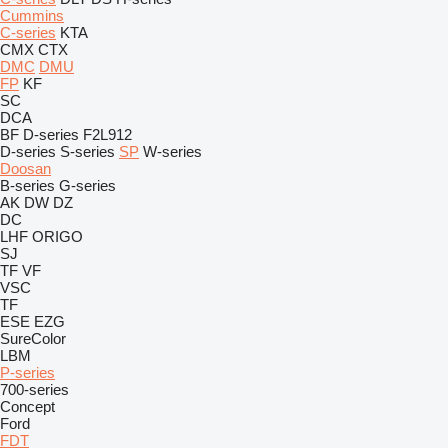
Cummins
C-series
KTA
CMX
CTX
DMC
DMU
FP
KF
SC
DCA
BF
D-series
F2L912
D-series
S-series
SP
W-series
Doosan
B-series
G-series
AK
DW
DZ
DC
LHF
ORIGO
SJ
TF
VF
VSC
TF
ESE
EZG
SureColor
LBM
P-series
700-series
Concept
Ford
FDT