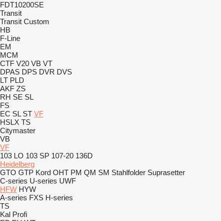
FDT10200SE
Transit
Transit Custom
HB
F-Line
EM
MCM
CTF
V20
VB
VT
DPAS
DPS
DVR
DVS
LT
PLD
AKF
ZS
RH
SE
SL
FS
EC
SL
ST
VF
HSLX
TS
Citymaster
VB
VF
103 LO
103 SP
107-20
136D
Heidelberg
GTO
GTP
Kord
OHT
PM
QM
SM
Stahlfolder
Suprasetter
C-series
U-series
UWF
HFW
HYW
A-series
FXS
H-series
TS
Kal
Profi