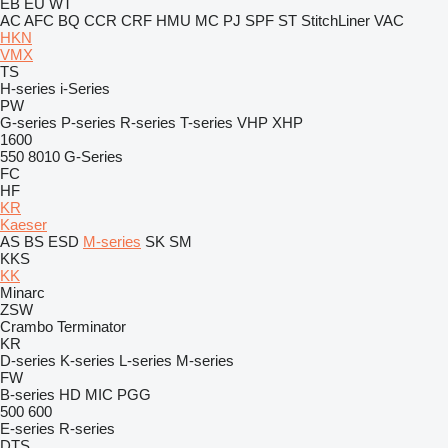
EB
EU
WT
AC
AFC
BQ
CCR
CRF
HMU
MC
PJ
SPF
ST
StitchLiner
VAC
HKN
VMX
TS
H-series
i-Series
PW
G-series
P-series
R-series
T-series
VHP
XHP
1600
550
8010
G-Series
FC
HF
KR
Kaeser
AS
BS
ESD
M-series
SK
SM
KKS
KK
Minarc
ZSW
Crambo
Terminator
KR
D-series
K-series
L-series
M-series
FW
B-series
HD
MIC
PGG
500
600
E-series
R-series
DTS