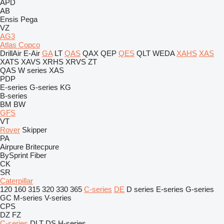
APD
AB
Ensis
Pega
VZ
AG3
Atlas Copco
DrillAir
E-Air
GA
LT
QAS
QAX
QEP
QES
QLT
WEDA
XAHS
XAS
XATS
XAVS
XRHS
XRVS
ZT
QAS
W series
XAS
PDP
E-series
G-series
KG
B-series
BM
BW
GFS
VT
Rover
Skipper
PA
Airpure
Britecpure
BySprint Fiber
CK
SR
Caterpillar
120
160
315
320
330
365
C-series
DE
D series
E-series
G-series
GC
M-series
V-series
CPS
DZ
FZ
C-series
DLT
DS
H-series