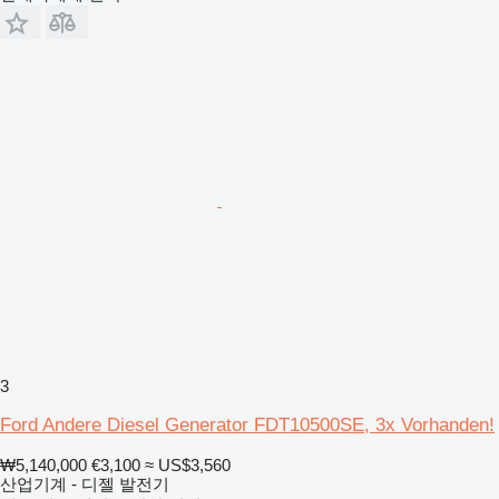
3
Ford Andere Diesel Generator FDT10500SE, 3x Vorhanden!
₩5,140,000
€3,100
≈ US$3,560
산업기계 - 디젤 발전기