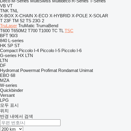
Deco
M-Series
MultiSwiss
Multideco
R-Series
T-Series
VB
VT
TNK
TNL
X-BOX
X-CHAIN
X-ECO
X-HYBRID
X-POLE
X-SOLAR
T 23F
TM 52
TS 23G 2
TruLaser
TruMatic
TrumaBend
T600
T650M2
T700
T1000
TC
TL
TSC
BFT 90/3
840
L-series
HK
SP
ST
Compact
Piccolo I-4
Piccolo I-5
Piccolo I-6
G-series
HX
LTN
LTN
DF
Hydromat
Powermat
Profimat
Rondamat
Unimat
EBO 68
MZA
W-series
Quickbinder
Versant
LPG
모두 표시
위치
반경 내에서 검색