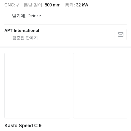
CNC
✓
톱날 길이
800 mm
동력
32 kW
벨기에, Deinze
APT International
Kasto Speed C 9