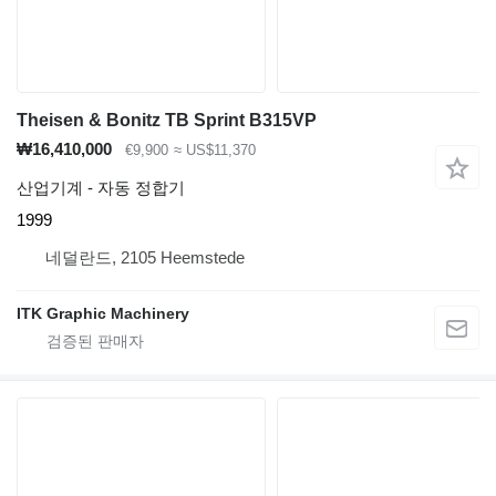
Theisen & Bonitz TB Sprint B315VP
₩16,410,000
€9,900
≈ US$11,370
산업기계 - 자동 정합기
1999
네덜란드, 2105 Heemstede
ITK Graphic Machinery