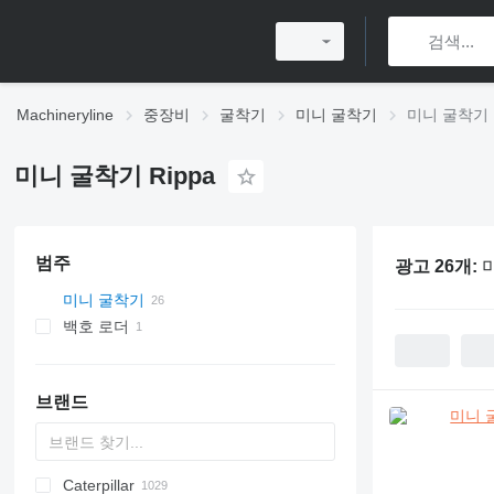
Machineryline
중장비
굴착기
미니 굴착기
미니 굴착기 R
미니 굴착기 Rippa
범주
광고 26개:
미
미니 굴착기
백호 로더
브랜드
Caterpillar
AX
140W
323
90
CK
440