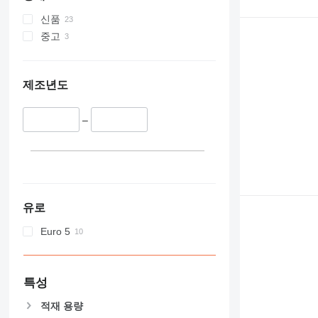
신품
중고
제조년도
–
유로
Euro 5
특성
적재 용량