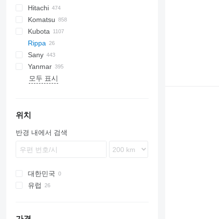
Hitachi
1404
325
CX
301
DX
DH
W-series
FH
E-series
Transit
D-series
H-series
Komatsu
1604
328
SR
302
DX
FR
EX
HW-series
IS
16C-1
CT
HD
SK
Kubota
AR
331
303
ZX
HX-series
25Z-1
HT
SS
PC
KL
Rippa
W series
334
304
Zaxis
R-series
26C-1
KV
A-series
906F
CDM
FR
MP
6
VA
50
E-series
NM
EB
HE
XN
Sany
341
305
Robex
35Z-1
PC
B-series
9017
LG
8
803
R-series
E-Series
Yanmar
425
306
36C-1
GL-series
9018
714
1404
ER
SY
HR
1622
SD
SE
SH
SWE
TB
HR
A-series
28Z3
ET
1140
XE
R10
모두 표시
430
307
50Z-2
K-series
9027FZTS
2503
2430
TC
EC
1404
EZ
1160
XG
B-series
U-series
ZE
H
R15
435
308
60C-2
KH-series
9035E
3703
ECR
6003
1190
XR
SV
YC
R18
442
312
85Z-2
KX-series
9035FZTS
6002
EW
8003
1280
Vio
R22
E series
313
86
L-series
9075F
6003
ET
1390
R32
위치
S series
315
8008
M-series
CLG
12002
EZ
3070
반경 내에서 검색
320
8010
R-series
RD
3080
E-series
8014
U-series
T-series
PC
8016
8018
대한민국
8025
유럽
8026
루마니아
8030
네덜란드
가격