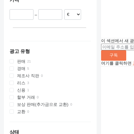
8035
리투아니아
8045
벨기에
8050
–
오스트리아
8052
스페인
8055
8056
이 섹션에서 새 
8060
8065
광고 유형
구독
8080
판매
여기를 클릭하면
8085
경매
JS
제조사 직판
JZ
리스
신용
할부 거래
보상 판매(추가금으로 교환)
교환
상태