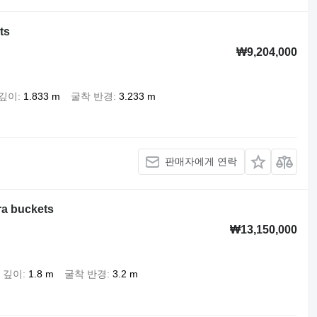
ts
₩9,204,000
 깊이
1.833 m
굴착 반경
3.233 m
판매자에게 연락
ra buckets
₩13,150,000
 깊이
1.8 m
굴착 반경
3.2 m