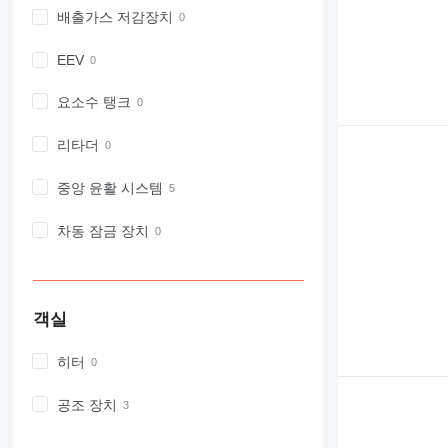
배출가스 저감장치
EEV
요소수 탱크
리타더
중앙 윤활 시스템
차동 잠금 장치
객실
히터
공조 장치