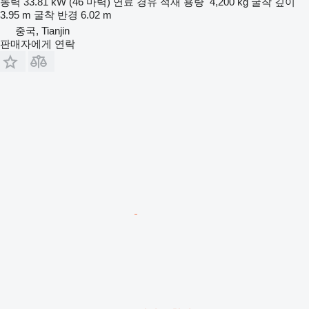
동력
33.81 kW (46 마력)
연료
경유
적재 용량
4,200 kg
굴착 깊이
3.95 m
굴착 반경
6.02 m
중국, Tianjin
판매자에게 연락