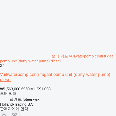
모터 펌프 vuilwaterpomp centrifugaal
pomp unit (durty water pump) diesel
27
Vuilwaterpomp centrifugaal pomp unit (durty water pump)
diesel
₩1,563,000
€950
≈ US$1,098
모터 펌프
네덜란드, Steenwijk
Holland-Trading B.V
판매자에게 연락