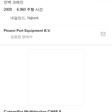
안벽 크레인
2009
6,960 주행 시간
네덜란드, Nijkerk
Pinarci Port Equipment B.V.
Caterpillar Multidocker CH65 II