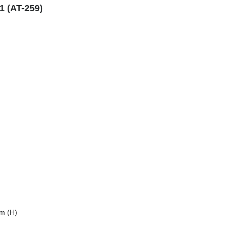
(AT-259)
m (H)