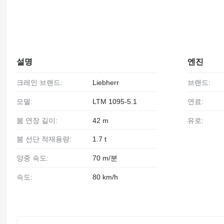
설명
엔진
크레인 브랜드:
Liebherr
브랜드:
모델:
LTM 1095-5.1
연료:
붐 연장 길이:
42 m
유로:
붐 선단 적재용량:
1.7 t
양중 속도:
70 m/분
속도:
80 km/h