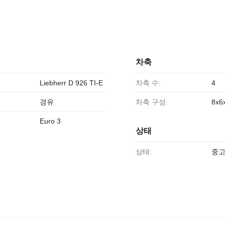
차축
Liebherr D 926 TI-E
차축 수:
4
경유
차축 구성:
8x6
Euro 3
상태
상태:
중