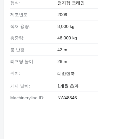
형식:
전지형 크레인
제조년도:
2009
적재 용량:
8,000 kg
총중량:
48,000 kg
붐 반경:
42 m
리프팅 높이:
28 m
위치:
대한민국
게재 날짜:
1개월 초과
Machineryline ID:
NW48346