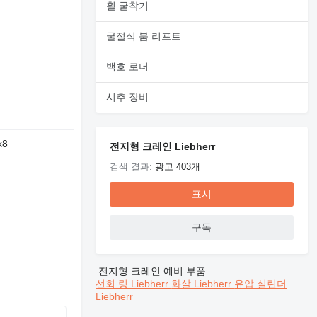
휠 굴착기
굴절식 붐 리프트
백호 로더
시추 장비
x8
전지형 크레인 Liebherr
검색 결과:
광고 403개
표시
고
구독
전지형 크레인 예비 부품
선회 링 Liebherr
화살 Liebherr
유압 실린더
Liebherr