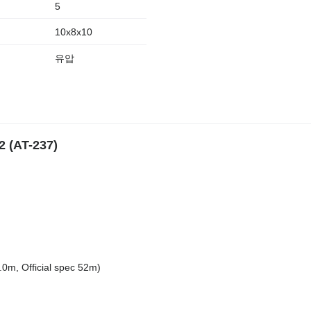
5
10x8x10
유압
(AT-237)
.0m, Official spec 52m)