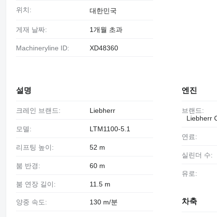
위치:
대한민국
게재 날짜:
1개월 초과
Machineryline ID:
XD48360
설명
엔진
크레인 브랜드:
Liebherr
브랜드:
Liebherr 
모델:
LTM1100-5.1
연료:
리프팅 높이:
52 m
실린더 수:
붐 반경:
60 m
유로:
붐 연장 길이:
11.5 m
차축
양중 속도:
130 m/분