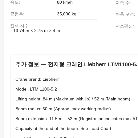
속도:
80 km/h
차축 수:
균형추:
35,000 kg
차축 구성:
전체 치수:
서스펜션:
13.74 m × 2.75 m × 4 m
추가 정보 — 전지형 크레인 Liebherr LTM1100-5.2 
Crane brand: Liebherr
Model: LTM 1100-5.2
Lifting height: 84 m (Maximum with jib) / 52 m (Main boom)
Boom radius: 60 m (Approx. max working radius)
Boom extension: 11.5 m – 52 m (Registration indicates max 51
Capacity at the end of the boom: See Load Chart