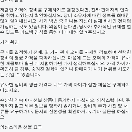
Engine model: D 846 A7
저렴한 가격에 장비를 구매하기로 결정했다면, 진짜 판매자와 연락
Fuel: Diesel
을 취하고 있는지 확인하십시오. 장비 소유자에 대한 정보를 최대한
Power: 503 hp
많이 알아내십시오. 사기 방법 중 하나는 자신이 실제 회사인 것처럼
가장하는 것도 있습니다. 의심이 든다면, 당사가 추가적인 규제를 할
Engine type: 6-Cylinder In-line Diesel
수 있도록 피드백 양식을 통해 이에 대해 알려주십시오.
Engine volume: 12.82 Liters
가격 확인
Number of cylinders: 6
구매를 결정하기 전에, 몇 가지 판매 오퍼를 자세히 검토하여 선택한
장비의 평균 가격을 파악하십시오. 마음에 드는 오퍼의 가격이 유사
Number of valves:
한 매물보다 훨씬 더 저렴하다면 다시 생각해보십시오. 가격 차이가
확연히 클 경우, 숨겨진 결함이 있거나 판매자가 사기 행위를 시도하
Euro(engine type): Euro 3
는 것일 수 있습니다.
유사한 장비의 평균 가격과 너무 가격 차이가 심한 제품은 구매하지
마십시오.
Suspension: Niveaumatik (Hydropneumatic suspension)
수상한 약속이나 선불 상품에 동의하지 마십시오. 의심스럽다면, 주
Number of axles: 5
저하지 말고 세부 정보를 명확히 밝히거나, 장비의 추가 사진 및 서
Axle configuration: 10 x 8 x 10
류를 요구하거나, 문서의 진본성을 확인하거나, 기타 질문을 하십시
오.
의심스러운 선불 요구