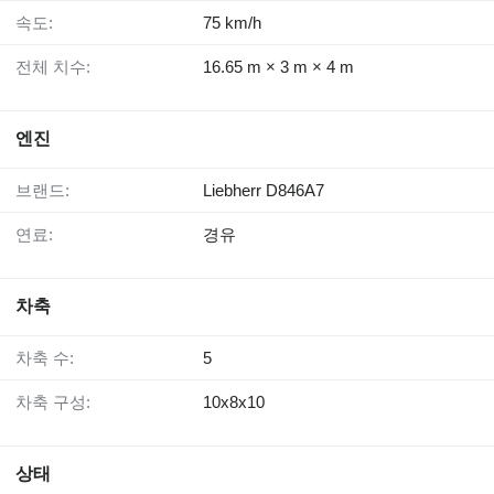
속도:
75 km/h
전체 치수:
16.65 m × 3 m × 4 m
엔진
브랜드:
Liebherr D846A7
연료:
경유
차축
차축 수:
5
차축 구성:
10x8x10
상태