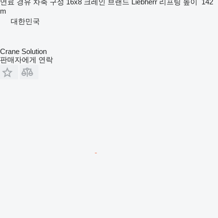
연료
경유
차축 구성
16x8
크레인 브랜드
Liebherr
리프팅 높이
142
m
대한민국
Crane Solution
판매자에게 연락