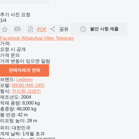
추가 사진 요청
1/4
공유
불만 사항 제출
PDF
Facebook
WhatsApp
Viber
Telegram
가격:
요청 시 공개
가격 문의
가격 변동이 있으면 알림
판매자에게 연락
브랜드:
Liebherr
모델:
MK80 (MK-245)
형식:
전지형 크레인
제조년도:
2004
적재 용량:
8,000 kg
총중량:
48,000 kg
붐 반경:
42 m
리프팅 높이:
28 m
위치:
대한민국
게재 날짜:
1개월 초과