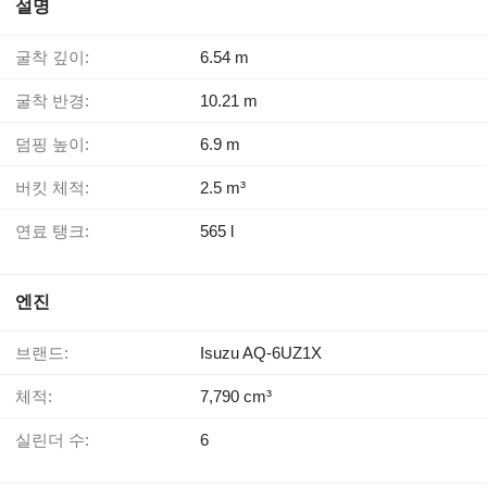
설명
굴착 깊이:
6.54 m
굴착 반경:
10.21 m
덤핑 높이:
6.9 m
버킷 체적:
2.5 m³
연료 탱크:
565 l
엔진
브랜드:
Isuzu AQ-6UZ1X
체적:
7,790 cm³
실린더 수:
6