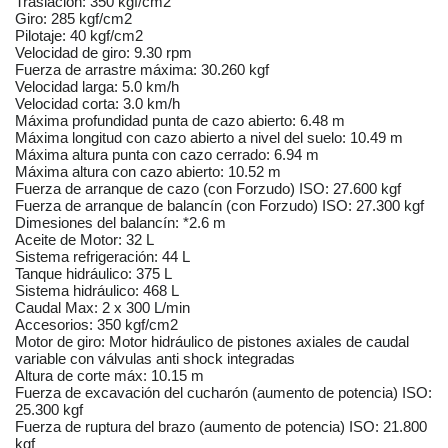
Traslación: 350 kgf/cm2
Giro: 285 kgf/cm2
Pilotaje: 40 kgf/cm2
Velocidad de giro: 9.30 rpm
Fuerza de arrastre máxima: 30.260 kgf
Velocidad larga: 5.0 km/h
Velocidad corta: 3.0 km/h
Máxima profundidad punta de cazo abierto: 6.48 m
Máxima longitud con cazo abierto a nivel del suelo: 10.49 m
Máxima altura punta con cazo cerrado: 6.94 m
Máxima altura con cazo abierto: 10.52 m
Fuerza de arranque de cazo (con Forzudo) ISO: 27.600 kgf
Fuerza de arranque de balancín (con Forzudo) ISO: 27.300 kgf
Dimesiones del balancín: *2.6 m
Aceite de Motor: 32 L
Sistema refrigeración: 44 L
Tanque hidráulico: 375 L
Sistema hidráulico: 468 L
Caudal Max: 2 x 300 L/min
Accesorios: 350 kgf/cm2
Motor de giro: Motor hidráulico de pistones axiales de caudal
variable con válvulas anti shock integradas
Altura de corte máx: 10.15 m
Fuerza de excavación del cucharón (aumento de potencia) ISO:
25.300 kgf
Fuerza de ruptura del brazo (aumento de potencia) ISO: 21.800
kgf