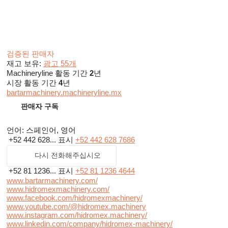
검증된 판매자
재고 보유:
광고 55개
Machineryline 활동 기간
2
년
시장 활동 기간
4
년
bartarmachinery.machineryline.mx
판매자 구독
언어:
스페인어, 영어
+52 442 628...
표시
+52 442 628 7686
다시 전화해주십시오
+52 81 1236...
표시
+52 81 1236 4644
www.bartarmachinery.com/
www.hidromexmachinery.com/
www.facebook.com/hidromexmachinery/
www.youtube.com/@hidromex.machinery
www.instagram.com/hidromex.machinery/
www.linkedin.com/company/hidromex-machinery/