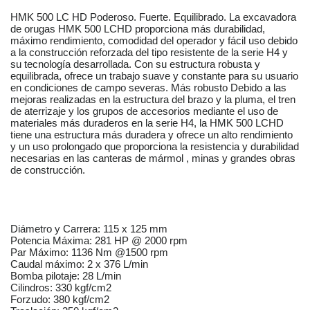
HMK 500 LC HD Poderoso. Fuerte. Equilibrado. La excavadora
de orugas HMK 500 LCHD proporciona más durabilidad,
máximo rendimiento, comodidad del operador y fácil uso debido
a la construcción reforzada del tipo resistente de la serie H4 y
su tecnología desarrollada. Con su estructura robusta y
equilibrada, ofrece un trabajo suave y constante para su usuario
en condiciones de campo severas. Más robusto Debido a las
mejoras realizadas en la estructura del brazo y la pluma, el tren
de aterrizaje y los grupos de accesorios mediante el uso de
materiales más duraderos en la serie H4, la HMK 500 LCHD
tiene una estructura más duradera y ofrece un alto rendimiento
y un uso prolongado que proporciona la resistencia y durabilidad
necesarias en las canteras de mármol , minas y grandes obras
de construcción.
Diámetro y Carrera: 115 x 125 mm
Potencia Máxima: 281 HP @ 2000 rpm
Par Máximo: 1136 Nm @1500 rpm
Caudal máximo: 2 x 376 L/min
Bomba pilotaje: 28 L/min
Cilindros: 330 kgf/cm2
Forzudo: 380 kgf/cm2