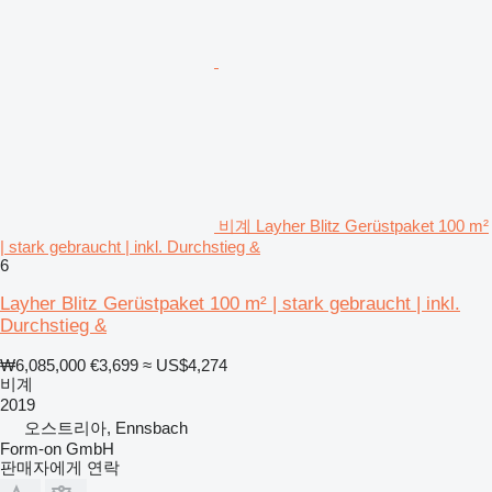
비계 Layher Blitz Gerüstpaket 100 m²
| stark gebraucht | inkl. Durchstieg &
6
Layher Blitz Gerüstpaket 100 m² | stark gebraucht | inkl.
Durchstieg &
₩6,085,000
€3,699
≈ US$4,274
비계
2019
오스트리아, Ennsbach
Form-on GmbH
판매자에게 연락