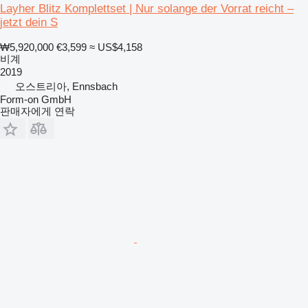
Layher Blitz Komplettset | Nur solange der Vorrat reicht –
jetzt dein S
₩5,920,000
€3,599
≈ US$4,158
비계
2019
오스트리아, Ennsbach
Form-on GmbH
판매자에게 연락