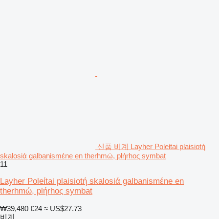
신품 비계 Layher Poleίtai plaisiotή
skalosiά galbanismέne en therhmώ, plήrhoς symbat
11
Layher Poleίtai plaisiotή skalosiά galbanismέne en
therhmώ, plήrhoς symbat
₩39,480
€24
≈ US$27.73
비계