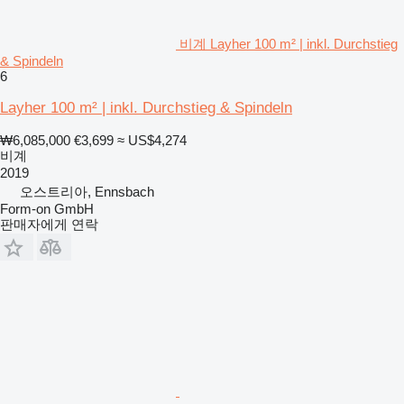
비계 Layher 100 m² | inkl. Durchstieg
& Spindeln
6
Layher 100 m² | inkl. Durchstieg & Spindeln
₩6,085,000
€3,699
≈ US$4,274
비계
2019
오스트리아, Ennsbach
Form-on GmbH
판매자에게 연락