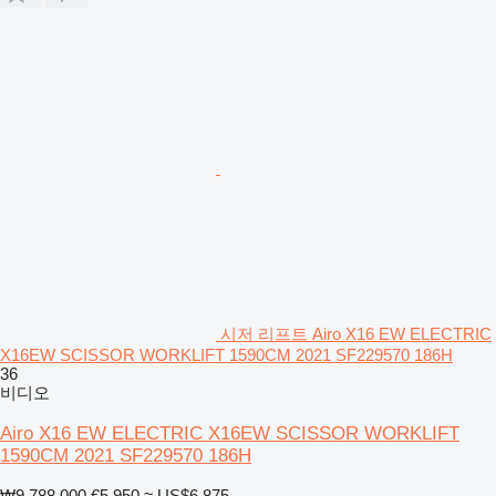
시저 리프트 Airo X16 EW ELECTRIC
X16EW SCISSOR WORKLIFT 1590CM 2021 SF229570 186H
36
비디오
Airo X16 EW ELECTRIC X16EW SCISSOR WORKLIFT
1590CM 2021 SF229570 186H
₩9,788,000
€5,950
≈ US$6,875