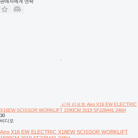
판매자에게 연락
시저 리프트 Airo X16 EW ELECTRIC
X16EW SCISSOR WORKLIFT 1590CM 2019 SF228441 246H
30
비디오
Airo X16 EW ELECTRIC X16EW SCISSOR WORKLIFT