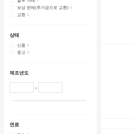
할부 거래
보상 판매(추가금으로 교환)
교환
상태
신품
중고
제조년도
–
연료