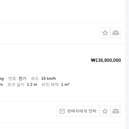
₩136,900,000
kg
연료
전기
속도
16 km/h
 m
포크 길이
1.2 m
버킷 체적
1 m³
판매자에게 연락