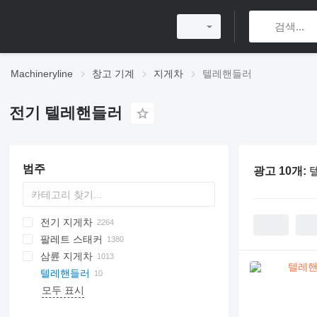
Machineryline
창고 기계
지게차
텔레핸들러
전기 텔레핸들러
범주
광고 10개:
전기 지게차
팔레트 스태커
삼륜 지게차
텔레핸들러
모두 표시