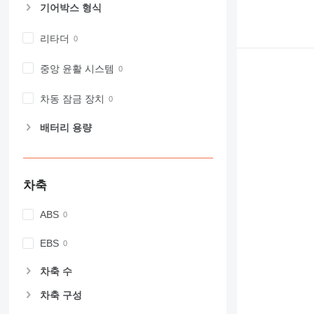
기어박스 형식
리타더
중앙 윤활 시스템
차동 잠금 장치
배터리 용량
차축
ABS
EBS
차축 수
차축 구성