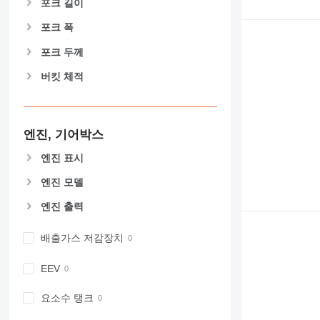
포크 길이
포크 폭
포크 두께
버킷 체적
엔진, 기어박스
엔진 표시
엔진 모델
엔진 출력
배출가스 저감장치
EEV
요소수 탱크