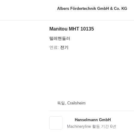
Albers Fördertechnik GmbH & Co. KG
Manitou MHT 10135
텔레핸들러
연료
전기
독일, Crailsheim
Hanselmann GmbH
Machineryline 활동 기간
6
년