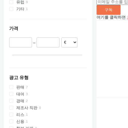
유럽
기타
독일
구독
폴란드
우크라이나
여기를 클릭하면
네덜란드
가격
덴마크
벨기에
–
광고 유형
판매
대여
경매
제조사 직판
리스
신용