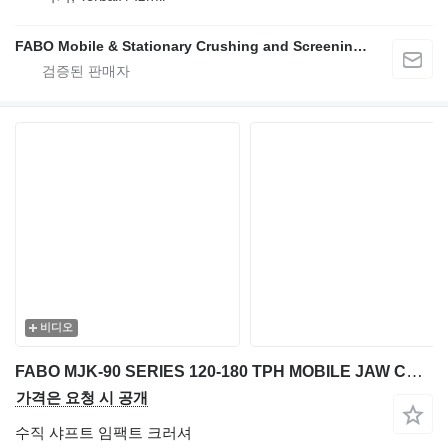
FABO Mobile & Stationary Crushing and Screening Plants | Concrete Batching Plants Manufacturer
비디오
FABO MJK-90 SERIES 120-180 TPH MOBILE JAW CRUSHER PLANT
가격은 요청 시 공개
수직 샤프트 임팩트 크러셔