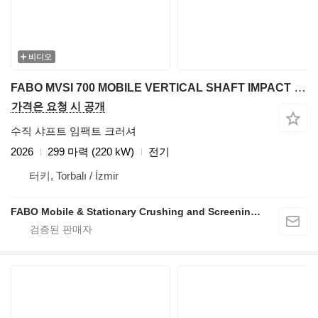
비디오
FABO MVSI 700 MOBILE VERTICAL SHAFT IMPACT CRUSHING SCREENING PLANT
가격은 요청 시 공개
수직 샤프트 임팩트 크러셔
2026
299 마력 (220 kW)
전기
터키, Torbalı / İzmir
FABO Mobile & Stationary Crushing and Screening Plants | Concrete Batching Plants Manufacturer