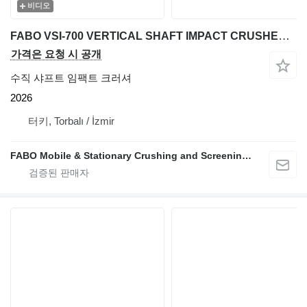
비디오
FABO VSI-700 VERTICAL SHAFT IMPACT CRUSHER | SAND MACHINE 150 TPH
가격은 요청 시 공개
수직 샤프트 임팩트 크러셔
2026
터키, Torbalı / İzmir
FABO Mobile & Stationary Crushing and Screening Plants | Concrete Batching Plants Manufacturer