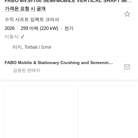
FABO MVSI-700 SEMI-MOBILE VERTICAL SHAFT IMPACT CRUSHING SCREENING PL
가격은 요청 시 공개
수직 샤프트 임팩트 크러셔
2026
299 마력 (220 kW)
전기
이동식
✓
터키, Torbalı / İzmir
FABO Mobile & Stationary Crushing and Screening Plants | Concrete Batching Plants Manufacturer