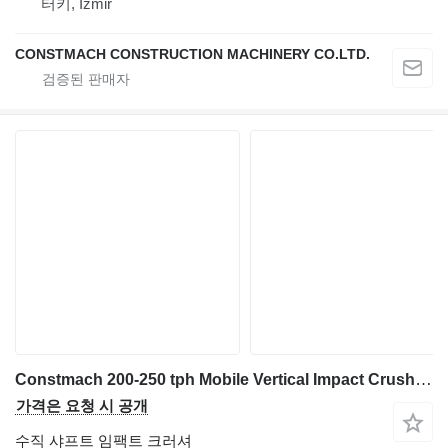
터키, İzmir
CONSTMACH CONSTRUCTION MACHINERY CO.LTD.
Constmach 200-250 tph Mobile Vertical Impact Crushing Plant ( VSI Crusher
가격은 요청 시 공개
수직 샤프트 임팩트 크러셔