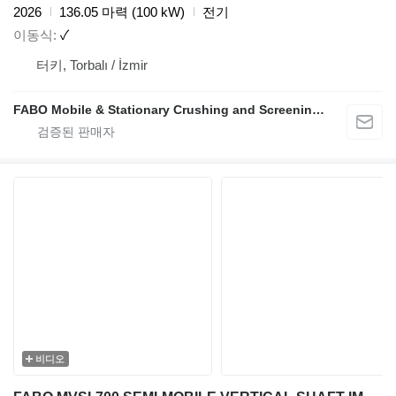
2026
136.05 마력 (100 kW)
전기
이동식
✓
터키, Torbalı / İzmir
FABO Mobile & Stationary Crushing and Screening Plants | Concrete Batching Plants Manufacturer
비디오