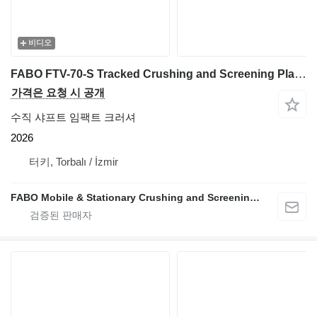
비디오
FABO FTV-70-S Tracked Crushing and Screening Plant With VSI crusher
가격은 요청 시 공개
수직 샤프트 임팩트 크러셔
2026
터키, Torbalı / İzmir
FABO Mobile & Stationary Crushing and Screening Plants | Concrete Batching Plants Manufacturer