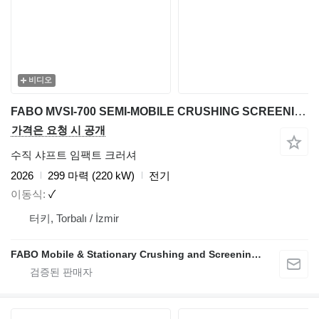
비디오
FABO MVSI-700 SEMI-MOBILE CRUSHING SCREENING PLANT
가격은 요청 시 공개
수직 샤프트 임팩트 크러셔
2026
299 마력 (220 kW)
전기
이동식
✓
터키, Torbalı / İzmir
FABO Mobile & Stationary Crushing and Screening Plants | Concrete Batching Plants Manufacturer