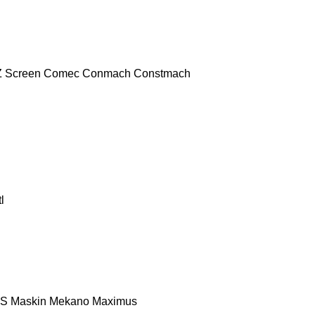
 Screen
Comec
Conmach
Constmach
l
S
Maskin Mekano
Maximus