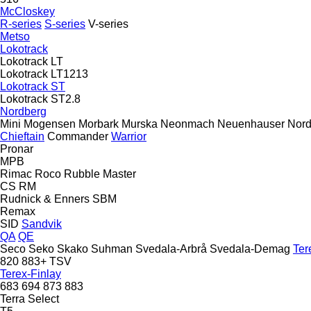
McCloskey
R-series
S-series
V-series
Metso
Lokotrack
Lokotrack LT
Lokotrack LT1213
Lokotrack ST
Lokotrack ST2.8
Nordberg
Mini
Mogensen
Morbark
Murska
Neonmach
Neuenhauser
Nord
Chieftain
Commander
Warrior
Pronar
MPB
Rimac
Roco
Rubble Master
CS
RM
Rudnick & Enners
SBM
Remax
SID
Sandvik
QA
QE
Seco
Seko
Skako
Suhman
Svedala-Arbrå
Svedala-Demag
Ter
820
883+
TSV
Terex-Finlay
683
694
873
883
Terra Select