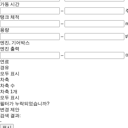
가동 시간
–
탱크 체적
–
m
용량
–
t
엔진, 기어박스
엔진 출력
–
연료
경유
모두 표시
차축
차축 수
차축 1개
모두 표시
필터가 누락되었습니까?
변경 제안
검색 결과:
-
표시