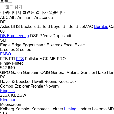
브랜드
이 쿼리에서 발견된 결과가 없습니다
ABC
Allu
Ammann
Anaconda
DF
Astec
BHS
Backers
Barford
Beyer
Binder
BlueMAC
Boratas
CZ
60
DB Engineering
DSP Přerov
Doppstadt
SM
Eagle
Edge
Eggersmann
Elkamak
Excel
Extec
E-series
S-series
FABO
FTB
FTI
FTS
Fullstar
MCK
ME
PRO
Finlay
Fintec
542
640
GIPO
Galen
Gasparin OMG
General Makina
Güntner
Hako
Hart
PC
Haver & Boecker
Hewitt Robins
Keestrack
Combo
Explorer
Frontier
Novum
Kinglink
2LSX
KL
ZSW
Kleemann
Mobiscreen
Kolberg
Komplet
Komptech
Leitner
Liming
Lindner
Lokomo
MD
516