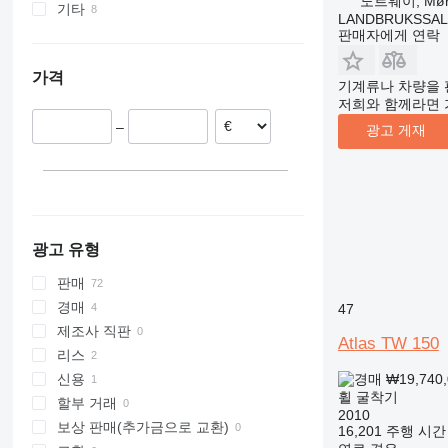
노르웨이, Møre
기타
독일
LANDBRUKSSAL
네덜란드
우크라이나
판매자에게 연락
폴란드
가격
노르웨이
기계류나 차량을 
저희와 함께라면 
헝가리
–
리투아니아
광고 게재
벨기에
프랑스
모두 표시
광고 유형
판매
경매
47
제조사 직판
Atlas TW 150
리스
₩19,740
신용
휠 굴착기
할부 거래
2010
보상 판매(추가금으로 교환)
16,201 주행 시간