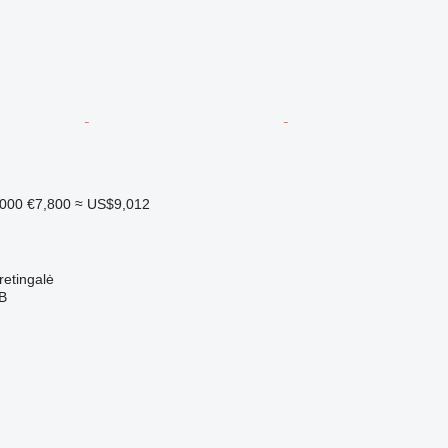
,000
€7,800
≈ US$9,012
tingalė
AB