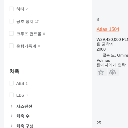
히터
8
공조 장치
Atlas 1504
크루즈 컨트롤
₩29,420,000
PL
휠 굴착기
운행기록계
2000
폴란드, Gmina
Polmas
판매자에게 연락
차축
ABS
EBS
서스펜션
차축 수
25
차축 구성