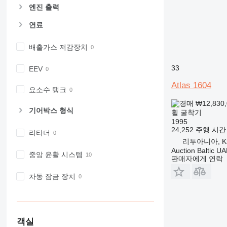
엔진 출력
연료
배출가스 저감장치
33
EEV
Atlas 1604
요소수 탱크
₩12,830
기어박스 형식
휠 굴착기
1995
24,252 주행 시간
리타더
리투아니아, Kre
Auction Baltic U
중앙 윤활 시스템
판매자에게 연락
차동 잠금 장치
객실