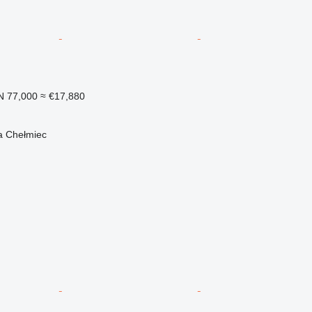
N 77,000
≈ €17,880
 Chełmiec