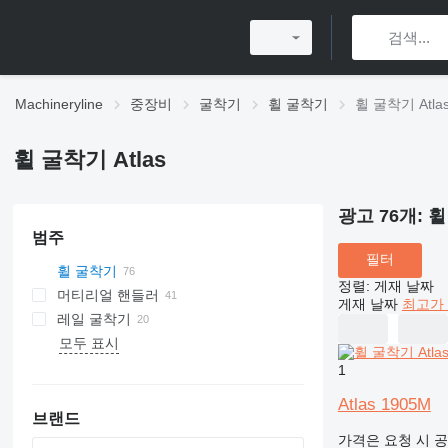
Machineryline
중장비
굴착기
휠 굴착기
휠 굴착기 Atla
휠 굴착기 Atlas
광고 76개:
휠
범주
필터
휠 굴착기
정렬
:
게재 날짜
머티리얼 핸들러
게재 날짜
최고가 
레일 굴착기
모두 표시
1
Atlas 1905M
브랜드
가격은 요청 시 