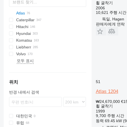
휠 굴착기
2006
10,621 주행 시간
Atlas
독일, Hagen
Caterpillar
140W
E series
688
판매자에게 연락
Hitachi
150W
788
212
DX
DH
M-series
EX
E-series
T series
MHL
W-series
XL
HMK
Hyundai
1302
1088
312
DX
FH
EX
Komatsu
1304
CX
313
Solar
W-series
ZX
HW-series
4CX
Liebherr
1404
314
Zaxis
HX-series
110
PC
KH-series
Volvo
1504
315
R-series
JS
PW
A-series
CDM
10
6503
MH
MH
EB
60
SE
SY
HML
723
SWE
TB
AC
모두 표시
1505
316
Robex
WA
LH
11
WE
RH
735
TW
8700
6503
EW
XE
B-series
ZM
EW
1604
317
R-series
12
825
9700
EW
ZL
C-series
H
TW
318
14
830
C
SV
W series
320
15
EC
TW 140
51
위치
322
714
EW
TW 150
Atlas 1204
반경 내에서 검색
325
EWR
₩24,670,000
€1
F-series
휠 굴착기
M-series
1999
MH
9,700 주행 시간
대한민국
동력
69.45 kW (
NR
유럽