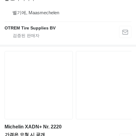
벨기에, Maasmechelen
OTREM Tire Supplies BV
Michelin XADN+ Nr. 2220
가격은 요청 시 공개