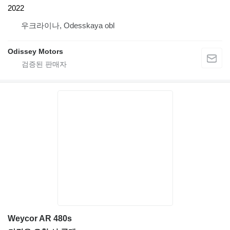
2022
우크라이나, Odesskaya obl
Odissey Motors
Weycor AR 480s