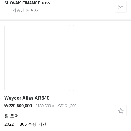
SLOVAK FINANCE s.r.o.
Weycor Atlas AR640
₩229,500,000
€139,500
≈ US$161,200
휠 로더
2022
805 주행 시간