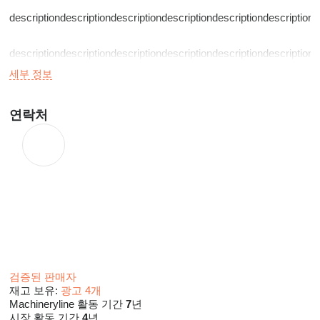
descriptiondescriptiondescriptiondescriptiondescriptiondescription
descriptiondescriptiondescriptiondescriptiondescriptiondescription
descriptiondescriptiondescriptiondescriptiondescriptiondescription
세부 정보
descriptiondescriptiondescriptiondescriptiondescriptiondescriptiond
연락처
descriptiondescriptiondescriptiondescriptiondescriptiondescriptiond
검증된 판매자
재고 보유:
광고 4개
Machineryline 활동 기간
7
년
시장 활동 기간
4
년