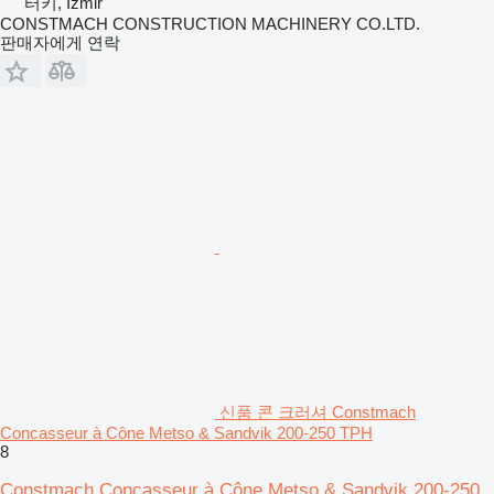
터키, İzmir
CONSTMACH CONSTRUCTION MACHINERY CO.LTD.
판매자에게 연락
신품 콘 크러셔 Constmach
Concasseur à Cône Metso & Sandvik 200-250 TPH
8
Constmach Concasseur à Cône Metso & Sandvik 200-250