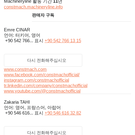
machinery which fully satisfy our clients’ needs and to maintain
Machineryline 활동 기간
11
년
constmach.machineryline.info
the reliability of our company name. Customer satisfaction is the
판매자 구독
most important business criteria for our company.
Emre CINAR
CONSTMACH is a customer-focused, team-centered and
언어:
터키어, 영어
process-managed company and commitment to customer
+90 542 766...
표시
+90 542 766 13 15
relationships is primary. ISO 9001:2008 Quality Management
System Certificate and CE Certificate of our products are the
다시 전화해주십시오
main indicators of our quality policy.
www.constmach.com
www.facebook.com/constmachofficial/
instagram.com/constmachofficial
tr.linkedin.com/company/constmachofficial
www.youtube.com/@constmachofficial
Zakaria TAHI
언어:
영어, 프랑스어, 아랍어
+90 546 616...
표시
+90 546 616 32 82
다시 전화해주십시오