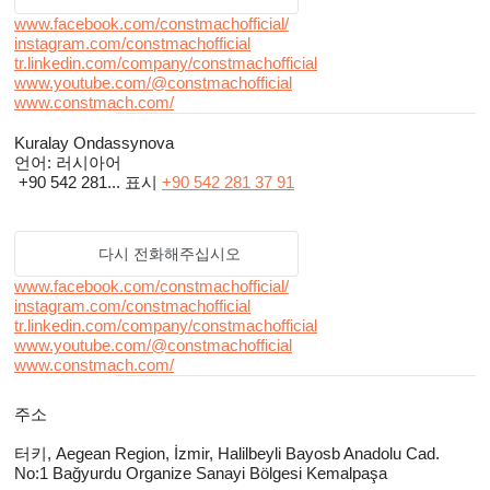
www.facebook.com/constmachofficial/
instagram.com/constmachofficial
tr.linkedin.com/company/constmachofficial
www.youtube.com/@constmachofficial
www.constmach.com/
Kuralay Ondassynova
언어:
러시아어
+90 542 281...
표시
+90 542 281 37 91
다시 전화해주십시오
www.facebook.com/constmachofficial/
instagram.com/constmachofficial
tr.linkedin.com/company/constmachofficial
www.youtube.com/@constmachofficial
www.constmach.com/
주소
터키, Aegean Region, İzmir, Halilbeyli Bayosb Anadolu Cad.
No:1 Bağyurdu Organize Sanayi Bölgesi Kemalpaşa