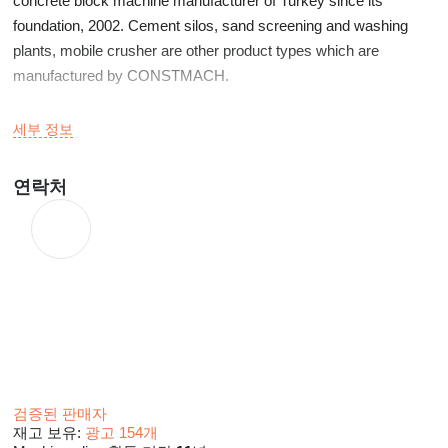
concrete block machine manufacturer of Turkey since its
foundation, 2002. Cement silos, sand screening and washing
plants, mobile crusher are other product types which are
manufactured by CONSTMACH.
CONSTMACH manufactures its products at its factory which is
세부 정보
located in İzmir,Turkey.
연락처
Our products are exported to over fifty countries on five
continents. USA, France, Spain, Canada, Mexico, Holland,
Switzerland, Poland Ukraine, Bulgaria, North Macedonia,
Slovenia, Slovakia, Serbia, Sweden, Hungary, Romania, Latvia,
Egypt, Morocco, Lebanon, Jordan, Bahrain, Kuwait, Oman,
Georgia, Kazakhstan, Senegal, Cameroon, Kenya, Niger,
Guinea, Somaliland are some of the countries where our plants
are preffered by our clients.
검증된 판매자
Our main target is always manufacturing the plants and
재고 보유:
광고 154개