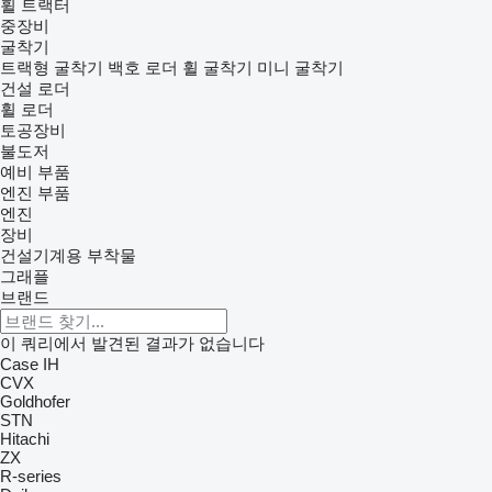
휠 트랙터
중장비
굴착기
트랙형 굴착기
백호 로더
휠 굴착기
미니 굴착기
건설 로더
휠 로더
토공장비
불도저
예비 부품
엔진 부품
엔진
장비
건설기계용 부착물
그래플
브랜드
이 쿼리에서 발견된 결과가 없습니다
Case IH
CVX
Goldhofer
STN
Hitachi
ZX
R-series