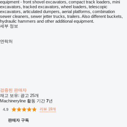
equipment - front shovel excavators, compact track loaders, mini
excavators, tracked excavators, wheel loaders, telescopic
excavators, articulated dumpers, aerial platforms, combination
sewer cleaners, sewer jetter trucks, trailers. Also different buckets,
hydraulic hammers and other additional equipment.
세부 정보
연락처
검증된 판매자
재고 보유:
광고 25개
Machineryline 활동 기간
7
년
리뷰 19개
4.9
판매자 구독