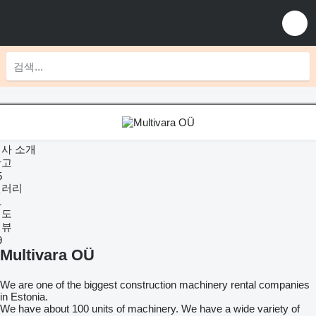
사 소개
광고
5
갤러리
1
지도
리뷰
9
Multivara OÜ
We are one of the biggest construction machinery rental companies
in Estonia.
We have about 100 units of machinery. We have a wide variety of