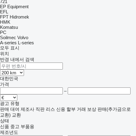
721
EP Equipment
EFL
FPT
Hidromek
HMK
Komatsu
PC
Soilmec
Volvo
A-series
L-series
모두 표시
위치
반경 내에서 검색
대한민국
가격
–
광고 유형
판매
대여
제조사 직판
리스
신용
할부 거래
보상 판매(추가금으로
교환)
교환
상태
신품
중고
부품용
제조년도