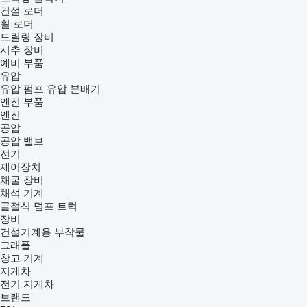
건설 로더
휠 로더
드릴링 장비
시추 장비
예비 부품
유압
유압 펌프
유압 분배기
엔진 부품
엔진
공압
공압 밸브
전기
제어장치
채굴 장비
채석 기계
굴절식 덤프 트럭
장비
건설기계용 부착물
그래플
창고 기계
지게차
전기 지게차
브랜드