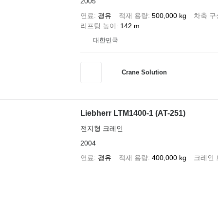
2005
연료
경유
적재 용량
500,000 kg
차축 구
리프팅 높이
142 m
대한민국
Crane Solution
Liebherr LTM1400-1 (AT-251)
전지형 크레인
2004
연료
경유
적재 용량
400,000 kg
크레인