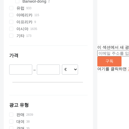
Banwol-dong
유럽
아메리카
네덜란드
아프리카
독일
미국
아시아
폴란드
멕시코
가나
기타
영국
캐나다
탄자니아
중국
스페인
이집트
아랍에미리트 연합국
우크라이나
이 섹션에서 새 
이탈리아
터키
칠레
가격
프랑스
조지아
몰도바
구독
루마니아
사우디아라비아
브라질
여기를 클릭하면
–
모두 표시
일본
호주
아제르바이잔
아르헨티나
우즈베키스탄
콜롬비아
모두 표시
광고 유형
판매
대여
경매