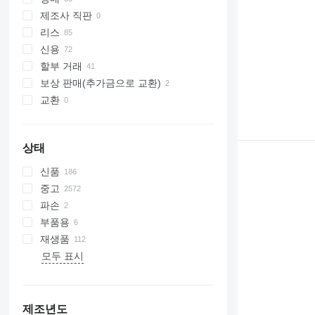
제조사 직판
리스
신용
할부 거래
보상 판매(추가금으로 교환)
교환
상태
신품
중고
파손
부품용
재생품
모두 표시
제조년도