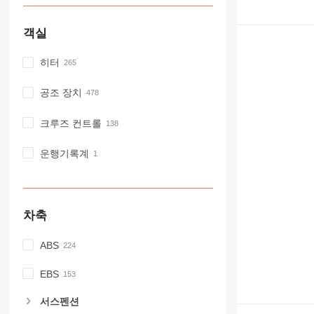
객실
히터
공조 장치
크루즈 컨트롤
운행기록계
차축
ABS
EBS
서스펜션