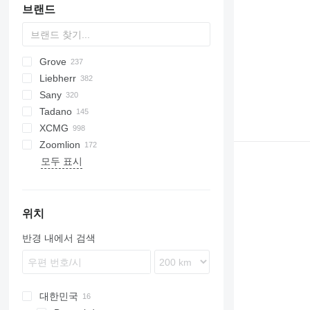
브랜드
Grove
AHK
Husky
AC
DF
ATF
AMK
Liebherr
HC
F-series
TMK
AT
RT
T-series
Eurotrakker
CR
RK
LW
KMK
Sany
HK
GMK
KA
A-series
ATC
LTC
GRIL
AT
5571
MG
20
Omega
ATT
ABK
Tadano
RTF
RT
KR
L-series
HC
GT
TM
S-series
QY
P-series
608
345
ATF
XCMG
TMS
NK
LG
HTC
T-series
SAC
R-series
613
365
RTF
ATF
815
A-series
Zoomlion
SS
LRT
RTC
SRC
630
377
GR
T-series
AC
GR
모두 표시
LTC
STC
640
1265
GT
RC
QAY
QUY
LTF
683
SK
HK
TC
QY
QY
LTL
S series
TG
TTC
XC
ZA
LTM
TL
ZLJ
위치
MK
TR
반경 내에서 검색
R-series
대한민국