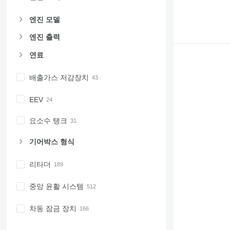
엔진 모델
엔진 출력
연료
배출가스 저감장치
EEV
요소수 탱크
기어박스 형식
리타더
중앙 윤활 시스템
차동 잠금 장치