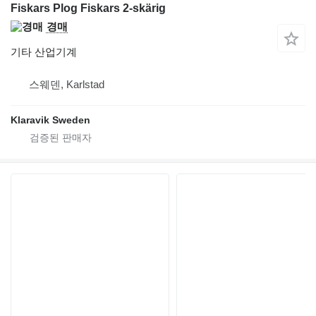
Fiskars Plog Fiskars 2-skärig
경매
기타 산업기계
스웨덴, Karlstad
Klaravik Sweden