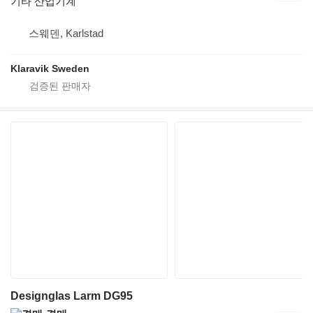
기타 산업기계
스웨덴, Karlstad
Klaravik Sweden
Designglas Larm DG95