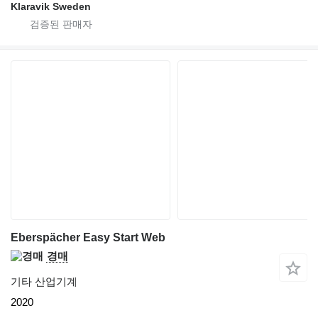
Klaravik Sweden
Eberspächer Easy Start Web
경매
기타 산업기계
2020