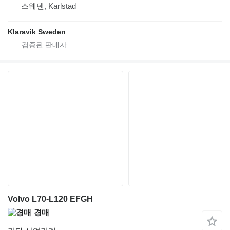
스웨덴, Karlstad
Klaravik Sweden
Volvo L70-L120 EFGH
경매