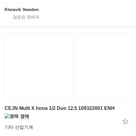
Klaravik Sweden
CEJN Multi X hona 1/2 Duo 12,5 109322001 ENH
경매
기타 산업기계