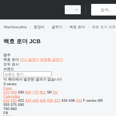
Machineryline
중장비
굴착기
백호 로더
백호 로더 JCB
백호 로더 JCB
범주
백호 로더
미니 굴착기
트랙형 굴착기
모두 표시
브랜드
이 쿼리에서 발견된 결과가 없습니다
S series
Case
570
580
590
695
770
851
SR
SV
Caterpillar
416
420
422
424
426
428
430
432
434
438
444
F-series
NR
555
575
590
760
860
FB