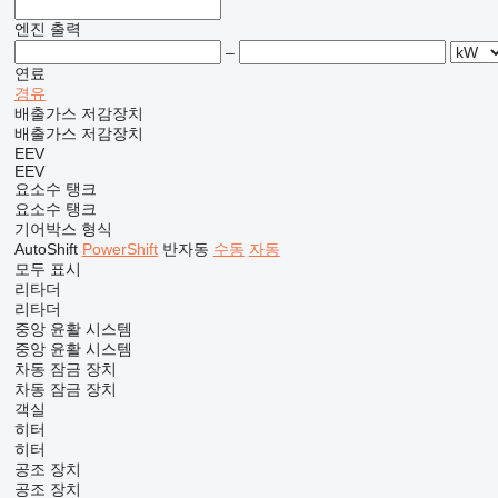
엔진 출력
–
연료
경유
배출가스 저감장치
배출가스 저감장치
EEV
EEV
요소수 탱크
요소수 탱크
기어박스 형식
AutoShift
PowerShift
반자동
수동
자동
모두 표시
리타더
리타더
중앙 윤활 시스템
중앙 윤활 시스템
차동 잠금 장치
차동 잠금 장치
객실
히터
히터
공조 장치
공조 장치