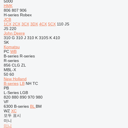
5000
HMK
806
807
906
H-series
Robex
JCB
1CX
2CX
3CX
3DX
4CX
5CX
110
JS
JS 220
John Deere
310 G
310 J
310 K
310S K
410
SK
Komatsu
PC
WB
B-series
R-series
R-series
856
CLG
ZL
MBL-X
50
60
New Holland
B-series
LB
NH
TC
PB
L-Series
LGB
820
880
890
970
980
VF
6300
B-series
BL
BM
WZ
XC
모두 표시
미니
미니