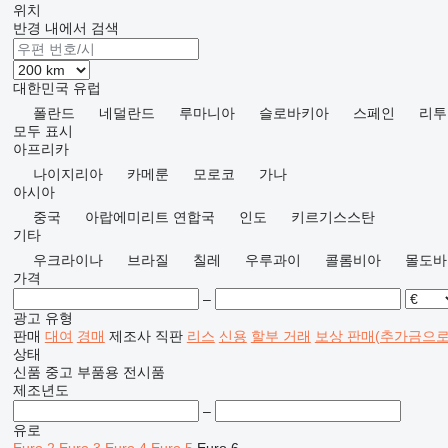
위치
반경 내에서 검색
대한민국
유럽
폴란드
네덜란드
루마니아
슬로바키아
스페인
리투
모두 표시
아프리카
나이지리아
카메룬
모로코
가나
아시아
중국
아랍에미리트 연합국
인도
키르기스스탄
기타
우크라이나
브라질
칠레
우루과이
콜롬비아
몰도바
가격
–
광고 유형
판매
대여
경매
제조사 직판
리스
신용
할부 거래
보상 판매(추가금으로
상태
신품
중고
부품용
전시품
제조년도
–
유로