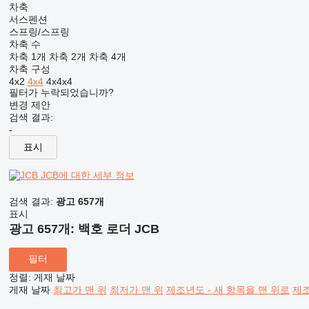
차축
서스펜션
스프링/스프링
차축 수
차축 1개
차축 2개
차축 4개
차축 구성
4x2
4x4
4x4x4
필터가 누락되었습니까?
변경 제안
검색 결과:
-
표시
JCB에 대한 세부 정보
검색 결과:
광고 657개
표시
광고 657개:
백호 로더 JCB
필터
정렬
:
게재 날짜
게재 날짜
최고가 맨 위
최저가 맨 위
제조년도 - 새 항목을 맨 위로
제조