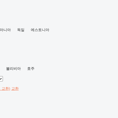
아니아
독일
에스토니아
볼리비아
호주
 교환)
교환