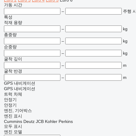
Euro 2
Euro 3
Euro 4
Euro 5
Euro 6
가동 시간
–
주행 
특성
적재 용량
–
kg
총중량
–
kg
순중량
–
kg
굴착 깊이
–
m
굴착 반경
–
m
GPS 내비게이션
GPS 내비게이션
트럭 차체
안정기
안정기
엔진, 기어박스
엔진 표시
Cummins
Deutz
JCB
Kohler
Perkins
모두 표시
엔진 모델