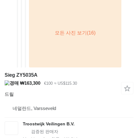
Sieg ZY5035A
₩163,300
€100
≈ US$115.30
드릴
네덜란드, Varsseveld
Troostwijk Veilingen B.V.