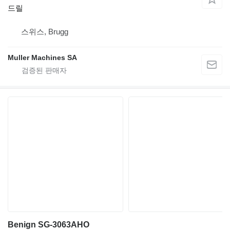
드릴
스위스, Brugg
Muller Machines SA
Benign SG-3063AHO