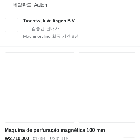
네덜란드, Aalten
Troostwijk Veilingen B.V.
Machineryline 활동 기간
8
년
Maquina de perfuração magnética 100 mm
₩2,718,000
€1,664
≈ US$1,919