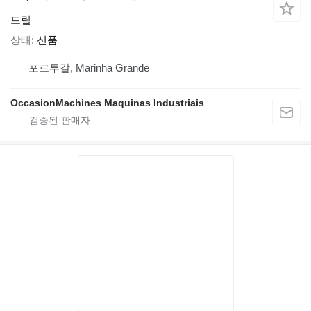
드릴
상태
신품
포르투갈, Marinha Grande
OccasionMachines Maquinas Industriais