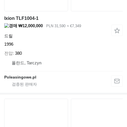
Ixion TLF1004-1
₩12,000,000
PLN 31,590
≈ €7,349
드릴
1996
전압
380
폴란드, Tarczyn
Poleasingowe.pl