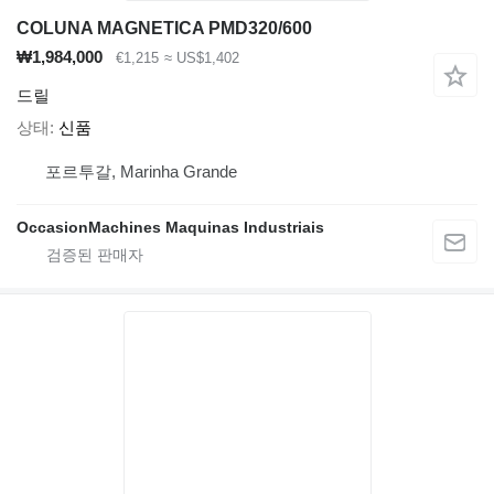
COLUNA MAGNETICA PMD320/600
₩1,984,000
€1,215
≈ US$1,402
드릴
상태
신품
포르투갈, Marinha Grande
OccasionMachines Maquinas Industriais