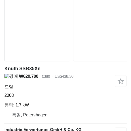
Knuth SSB35Xn
₩620,700
€380
≈ US$438.30
드릴
2008
동력
1.7 kW
독일, Petershagen
Industrie-Verwertungs-GmbH & Co. KG