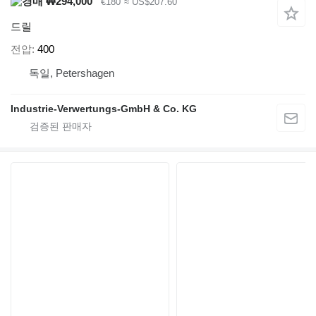
₩294,000
€180
≈ US$207.60
드릴
전압
400
독일, Petershagen
Industrie-Verwertungs-GmbH & Co. KG