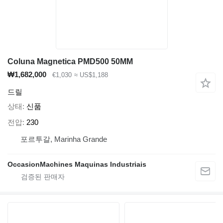
Coluna Magnetica PMD500 50MM
₩1,682,000
€1,030
≈ US$1,188
드릴
상태
신품
전압
230
포르투갈, Marinha Grande
OccasionMachines Maquinas Industriais