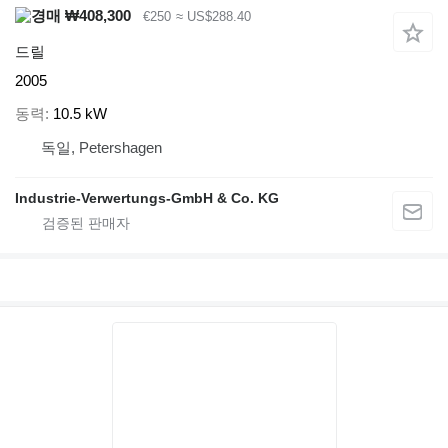
₩408,300
€250
≈ US$288.40
드릴
2005
동력
10.5 kW
독일, Petershagen
Industrie-Verwertungs-GmbH & Co. KG