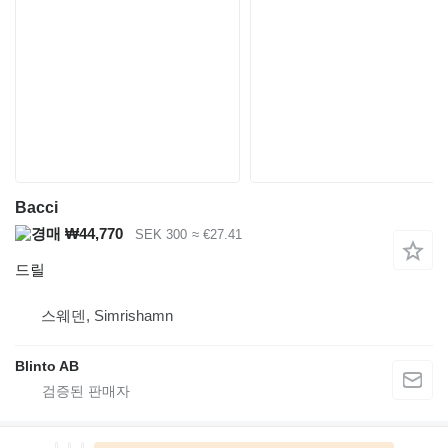
Bacci
₩44,770
SEK 300
≈ €27.41
드릴
스웨덴, Simrishamn
Blinto AB