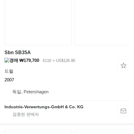
Sbn SB35A
₩179,700
€110
≈ US$126.90
드릴
2007
독일, Petershagen
Industrie-Verwertungs-GmbH & Co. KG