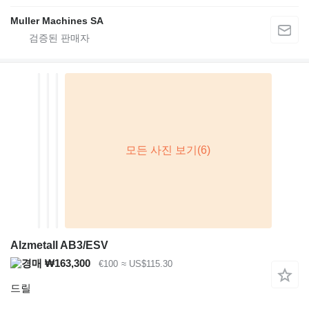
Muller Machines SA
Alzmetall AB3/ESV
₩163,300
€100
≈ US$115.30
드릴